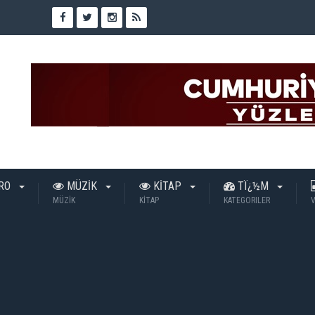
TRO
MÜZİK
KİTAP
TÏ¿½M
MÜZİK
KİTAP
KATEGORILER
V