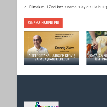
Filmekimi 17'nci kez sinema izleyicisi ile bulu
SİNEMA HABERLERI
ALTIN KOZA'NIN ONUR ÖDÜL
ÇATALCA FİLM FESTİVALİ'NDE KISA
FERZAN ÖZPETEK VE VAHİ
FİLM FİNALİSTLERİ AÇIKLANDI
PERÇİN'İN