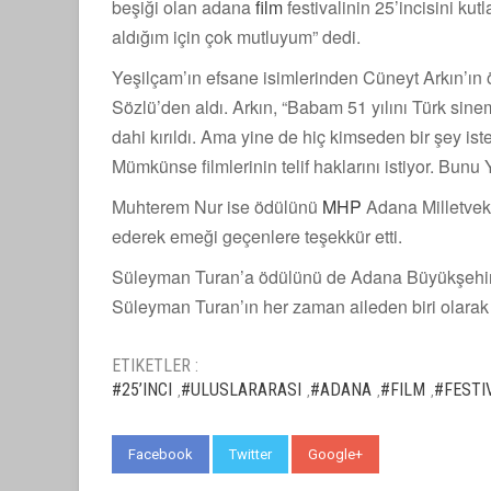
beşiği olan adana
film
festivalinin 25’incisini ku
aldığım için çok mutluyum” dedi.
Yeşilçam’ın efsane isimlerinden Cüneyt Arkın’ın ö
Sözlü’den aldı. Arkın, “Babam 51 yılını Türk sine
dahi kırıldı. Ama yine de hiç kimseden bir şey iste
Mümkünse filmlerinin telif haklarını istiyor. Bunu Y
Muhterem Nur ise ödülünü
MHP
Adana Milletveki
ederek emeği geçenlere teşekkür etti.
Süleyman Turan’a ödülünü de Adana Büyükşehir 
Süleyman Turan’ın her zaman aileden biri olarak g
ETIKETLER :
#25’INCI
#ULUSLARARASI
#ADANA
#FILM
#FESTI
,
,
,
,
Facebook
Twitter
Google+
WhatsApp