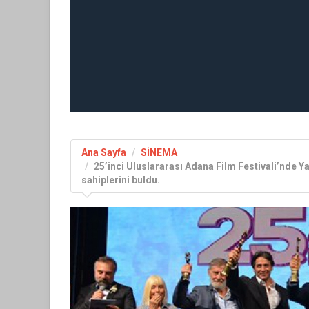
Ana Sayfa
SİNEMA
25’inci Uluslararası Adana Film Festivali’nde 
sahiplerini buldu.