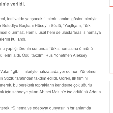
n’e verildi.
eni, festivalde yarışacak filmlerin tanıtım gösterimleriyle
r Belediye Başkanı Hüseyin Sözlü, “Yeşilçam, Türk
vrensel olunmaz. Hem ulusal hem de uluslararası sinemaya
lerini kullandı.
nu yaptığı törenin sonunda Türk sinemasına ömrünü
llerini aldı. Ödül takdimi Rus Yönetmen Aleksey
atan” gibi filmleriyle hafızalarda yer edinen Yönetmen
Sözlü tarafından takdim edildi. Gören, ilk filmini
irterek, bu bereketli toprakların kendisine çok uğurlu
mak için sahneye çıkan Ahmet Mekin’e ise ödülünü Adana
GÖRSEL SANATLAR
irterek, “Sinema ve edebiyat dünyasının bir anlamda