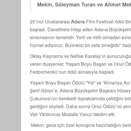
Mekin, Süleyman Turan ve Ahmet Meki
25’inci Uluslararası
Adana
Film Festivali ödül tör
başladı. Davetlilere hitap eden Adana Büyükşehi
sinemasının temelidir. Yerli ve milli olmadan e
hizmet ediyoruz. Bizimkisi bir vefa örneğidir” ifade
Oktay Kaynarca ve Nefise Karatay’ın sunuculuğu
veren duayenler, Yaşam Boyu Başarı ve Onur Ödü
Fedorchenko’nun ödül almasıyla başladı.
Yaşam Boyu Başarı Ödülü “Yol” ve “Almanya Acı V
Şerif Gören’e, Adana Büyükşehir Başkanı Hüseyin 
Çukurova’nın bereketli topraklarında çektiğini bel
geldiğini söyledi. Daha sonra Onur Ödülü’nü al
Vali Yardımcısı Mustafa Yavuz takdim etti.
Mekin, gece için özel konuşma hazırladığını bel