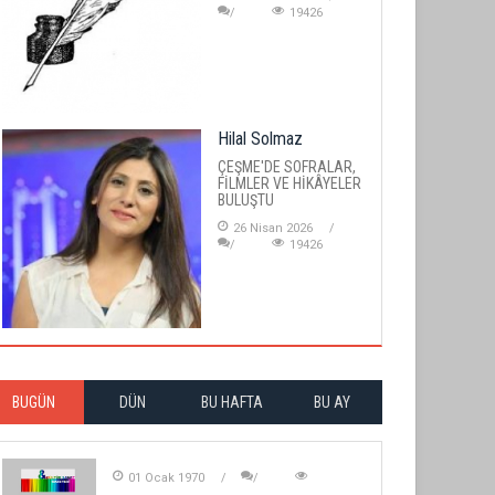
19426
Hilal Solmaz
ÇEŞME'DE SOFRALAR,
FİLMLER VE HİKÂYELER
BULUŞTU
26 Nisan 2026
19426
BUGÜN
DÜN
BU HAFTA
BU AY
01 Ocak 1970