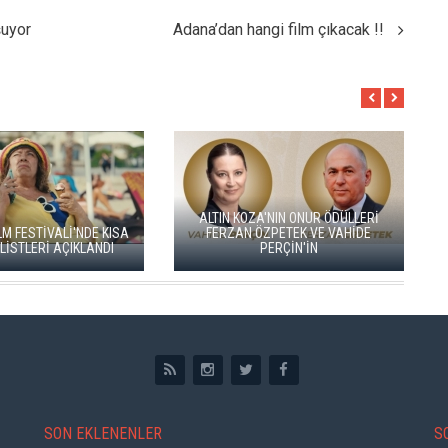
şuyor
Adana’dan hangi film çıkacak !!
LERİ
YEŞİM US
DE
ADANA ALTIN KOZA'DA JÜRİ
"ARTAKALAN"I S
BAŞKANI ZUHAL OLCAY
DÜNYA PRÖMİY
SON EKLENENLER
S