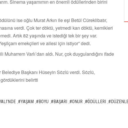
tlarım. Sinema yaşamımın en önemli ödüllerinden birini
TUZBİBER, EDİNBURGH FRİNGE'DEKİ İLK
GÖSTERİSİNİ DENİZ GÖKTAŞ'LA YAPACAK
dülünü ise oğlu Murat Arkın ile eşi Betül Cüreklibatır,
masına verdi. Çok ter döktü, yetmedi kan döktü, kemikleri
medi. Artık 82 yaşında ve istediği tek bir şey var.
eşilçam emekçileri ve ailesi için istiyor” dedi.
li Muharrem Varlı’dan aldı. Nur, çok duygulandığını ifade
Belediye Başkanı Hüseyin Sözlü verdi. Sözlü,
ördüklerini belirtti
VALI’NDE
#YAŞAM
#BOYU
#BAŞARI
#ONUR
#ÖDÜLLERI
#DÜZENL
,
,
,
,
,
,