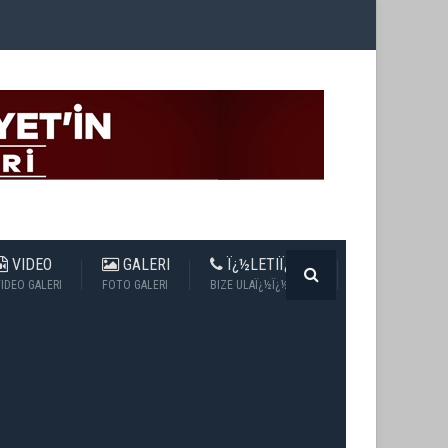
VIDEO
GALERI
Ï¿½LETIÏ¿½IM
IDEO GALERI
FOTO GALERI
BIZE ULAÏ¿½Ï¿½N