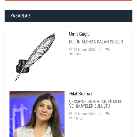
YAZARLAR
Ümit Güçlü
KÜLÜN ALTINDA KALAN SESLER
26 Nisan 2026
19423
Hilal Solmaz
ÇEŞME'DE SOFRALAR, FİLMLER
VE HİKÂYELER BULUŞTU
26 Nisan 2026
19423