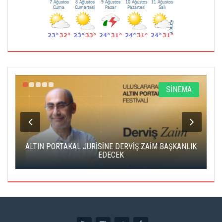
R
SİNEMA
ALTIN PORTAKAL JÜRİSİNE DERVİŞ ZAİM BAŞKANLIK
C
EDECEK