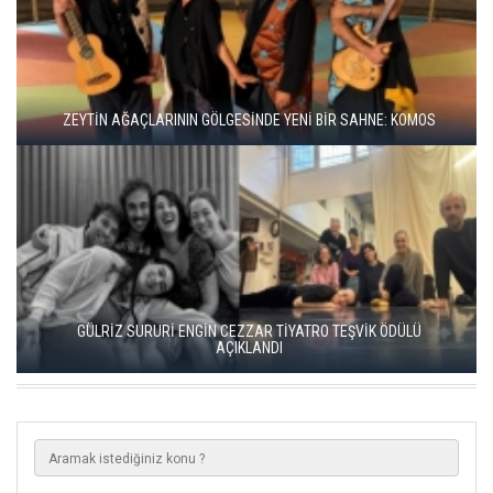
BBT’DE REKOR SEYİRCİ, YENİ REPERTUVAR
KISALAR, ÇAĞIN ÇELİŞKİLERİNİ SAHNEYE TAŞIYOR