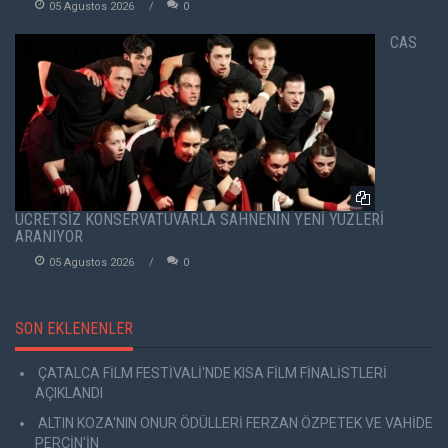
05 Agustos 2026
0
CAS
ÜCRETSİZ KONSERVATUVARLA SAHNENİN YENİ YÜZLERİ
ARANIYOR
05 Agustos 2026
0
SON EKLENENLER
ÇATALCA FİLM FESTİVALİ'NDE KISA FİLM FİNALİSTLERİ
AÇIKLANDI
ALTIN KOZA'NIN ONUR ÖDÜLLERİ FERZAN ÖZPETEK VE VAHİDE
PERÇİN'İN