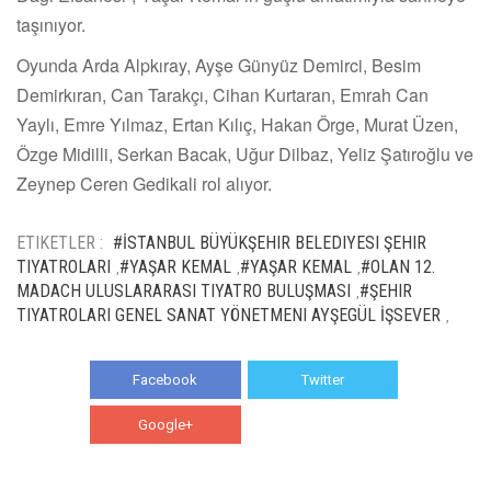
taşınıyor.
Oyunda Arda Alpkıray, Ayşe Günyüz Demirci, Besim
Demirkıran, Can Tarakçı, Cihan Kurtaran, Emrah Can
Yaylı, Emre Yılmaz, Ertan Kılıç, Hakan Örge, Murat Üzen,
Özge Midilli, Serkan Bacak, Uğur Dilbaz, Yeliz Şatıroğlu ve
Zeynep Ceren Gedikali rol alıyor.
ETIKETLER :
#İSTANBUL BÜYÜKŞEHIR BELEDIYESI ŞEHIR
TIYATROLARI
#YAŞAR KEMAL
#YAŞAR KEMAL
#OLAN 12.
,
,
,
MADACH ULUSLARARASI TIYATRO BULUŞMASI
#ŞEHIR
,
TIYATROLARI GENEL SANAT YÖNETMENI AYŞEGÜL İŞSEVER
,
Facebook
Twitter
Google+
WhatsApp