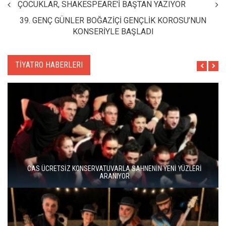
ÇOCUKLAR, SHAKESPEARE'İ BAŞTAN YAZIYOR
39. GENÇ GÜNLER BOĞAZİÇİ GENÇLİK KOROSU’NUN
KONSERİYLE BAŞLADI
TİYATRO HABERLERI
BERGAMA BİR KEZ DAHA TİYATRONUN SAHNESİ OLUYOR