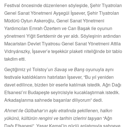
Festival öncesinde düzenlenen söyleşide, Şehir Tiyatroları
Genel Sanat Yönetmeni Ayşegül İşsever, Şehir Tiyatroları
Müdürü Oytun Askeroğlu, Genel Sanat Yönetmeni
Yardımcıları Emrah Özertem ve Can Başak ile oyunun
yönetmeni Yiğit Sertdemir de yer aldı. Söyleşinin ardından
Macaristan Devlet Tiyatrosu Genel Sanat Yönetmeni Attila
Vidnyánszky, İşsever’e teşekkür plaketi niteliğinde bir tablo
takdim etti.
Geçtiğimiz yıl Tolstoy’un
Savaş ve Barış
oyunuyla aynı
festivale katıldıklarını hatırlatan İşsever, “Bu yıl yeniden
davet edilince, bizden bir eserle katılmak istedik. Ağrı Dağı
Efsanesi’ni Budapeşte seyircisiyle kucaklaştırmak istedik.
Arkadaşlarıma sahnede başarılar diliyorum” dedi.
Ahmet ile Gülbahar’ın aşkı etrafında şekillenen, halkın
yükünü, kültürün rengini ve tarihin izlerini taşıyan
“Ağrı
Dağı Efsanesi”, Yaşar Kemal’in güçlü anlatımıyla sahneye