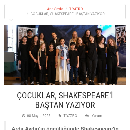
Ana Sayfa
TİYATRO
ÇOCUKLAR, SHAKESPEARE'İ BAŞTAN YAZIYOR
ÇOCUKLAR, SHAKESPEARE'İ
BAŞTAN YAZIYOR
08 Mayis 2025
TİYATRO
Yorum
Arda Aydın'ın öncülüğünde Shakespeare'in