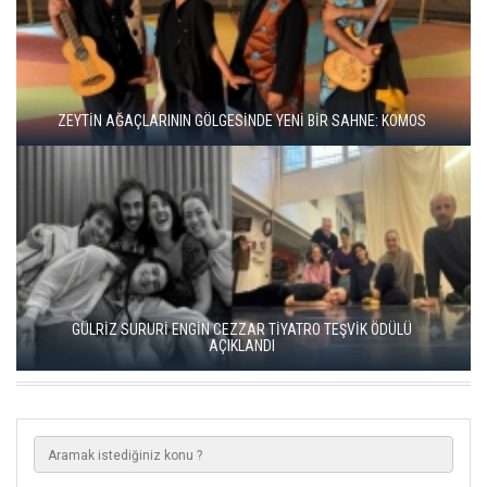
BBT’DE REKOR SEYİRCİ, YENİ REPERTUVAR
KISALAR, ÇAĞIN ÇELİŞKİLERİNİ SAHNEYE TAŞIYOR