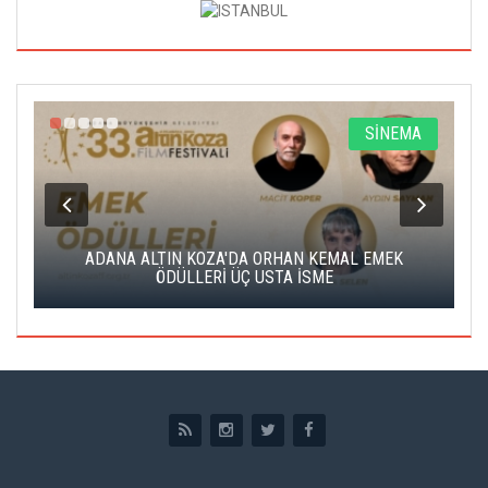
A
SİNEMA
K
ADANA ALTIN KOZA'DA ORHAN KEMAL EMEK
A
ÖDÜLLERİ ÜÇ USTA İSME