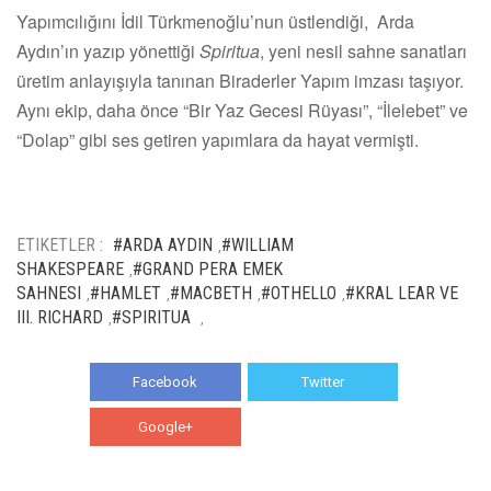
Yapımcılığını İdil Türkmenoğlu’nun üstlendiği, Arda
Aydın’ın yazıp yönettiği
Spiritua
, yeni nesil sahne sanatları
üretim anlayışıyla tanınan Biraderler Yapım imzası taşıyor.
Aynı ekip, daha önce “Bir Yaz Gecesi Rüyası”, “İlelebet” ve
“Dolap” gibi ses getiren yapımlara da hayat vermişti.
ETIKETLER :
#ARDA AYDIN
#WILLIAM
,
SHAKESPEARE
#GRAND PERA EMEK
,
SAHNESI
#HAMLET
#MACBETH
#OTHELLO
#KRAL LEAR VE
,
,
,
,
III. RICHARD
#SPIRITUA
,
,
Facebook
Twitter
Google+
WhatsApp