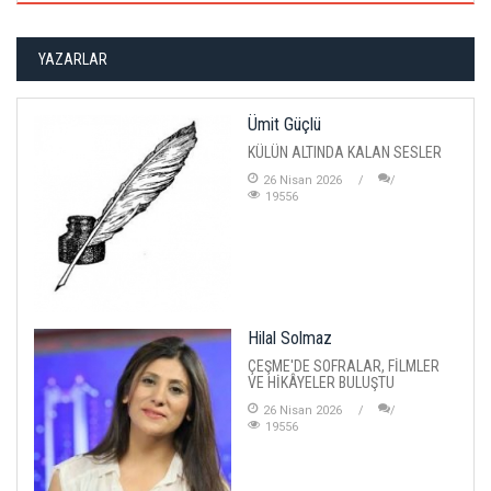
YAZARLAR
Ümit Güçlü
KÜLÜN ALTINDA KALAN SESLER
26 Nisan 2026
19556
Hilal Solmaz
ÇEŞME'DE SOFRALAR, FİLMLER
VE HİKÂYELER BULUŞTU
26 Nisan 2026
19556