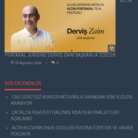
ALTIN
PORTAKAL JÜRİSİNE DERVİŞ ZAİM BAŞKANLIK EDECEK
05 Agustos 2026
0
SON EKLENENLER
CAS ÜCRETSİZ KONSERVATUVARLA SAHNENİN YENİ YÜZLERİ
ARANIYOR
ÇATALCA FİLM FESTİVALİ'NDE KISA FİLM FİNALİSTLERİ
AÇIKLANDI
ALTIN KOZA'NIN ONUR ÖDÜLLERİ FERZAN ÖZPETEK VE VAHİDE
PERÇİN'İN