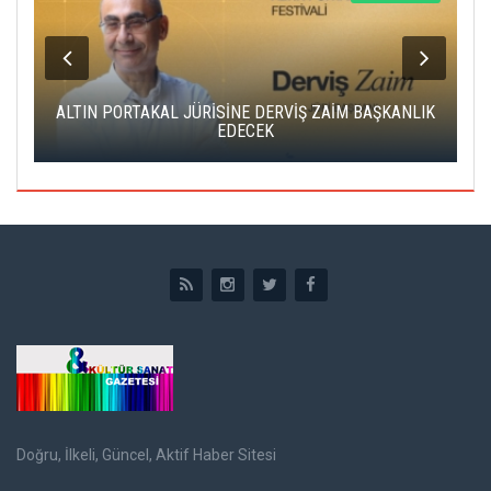
ALTIN PORTAKAL JÜRİSİNE DERVİŞ ZAİM BAŞKANLIK
C
EDECEK
Doğru, İlkeli, Güncel, Aktif Haber Sitesi