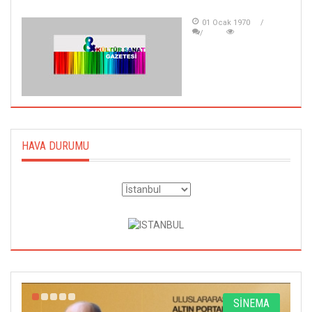
01 Ocak 1970
HAVA DURUMU
R
SİNEMA