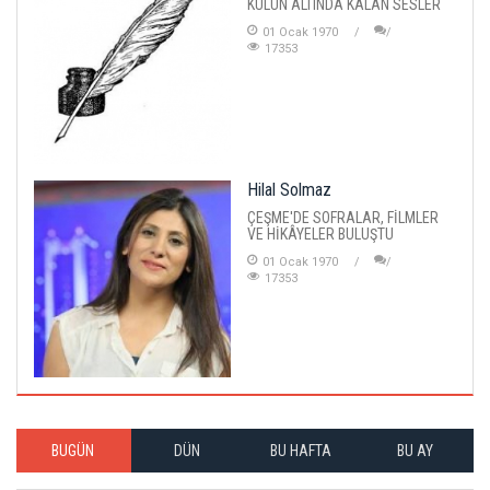
KÜLÜN ALTINDA KALAN SESLER
01 Ocak 1970
17353
Hilal Solmaz
ÇEŞME'DE SOFRALAR, FİLMLER
VE HİKÂYELER BULUŞTU
01 Ocak 1970
17353
BUGÜN
DÜN
BU HAFTA
BU AY