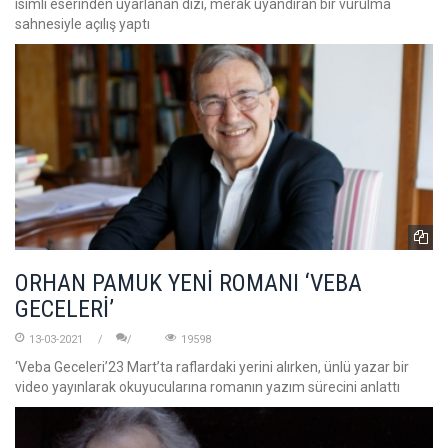
isimli eserinden uyarlanan dizi, merak uyandıran bir vurulma
sahnesiyle açılış yaptı
ORHAN PAMUK YENİ ROMANI ‘VEBA
GECELERİ’
13-03-2021
19598
‘Veba Geceleri’23 Mart’ta raflardaki yerini alırken, ünlü yazar bir
video yayınlarak okuyucularına romanın yazım sürecini anlattı