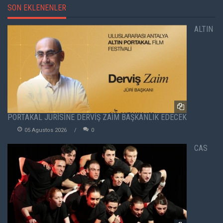
SON EKLENENLER
ALTIN
PORTAKAL JÜRİSİNE DERVİŞ ZAİM BAŞKANLIK EDECEK
05 Agustos 2026
0
CAS