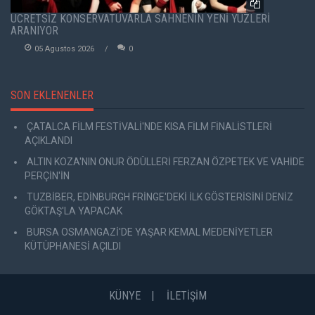
ÜCRETSİZ KONSERVATUVARLA SAHNENİN YENİ YÜZLERİ
ARANIYOR
05 Agustos 2026
0
SON EKLENENLER
ÇATALCA FİLM FESTİVALİ'NDE KISA FİLM FİNALİSTLERİ
AÇIKLANDI
ALTIN KOZA'NIN ONUR ÖDÜLLERİ FERZAN ÖZPETEK VE VAHİDE
PERÇİN'İN
TUZBİBER, EDİNBURGH FRİNGE'DEKİ İLK GÖSTERİSİNİ DENİZ
GÖKTAŞ'LA YAPACAK
BURSA OSMANGAZİ'DE YAŞAR KEMAL MEDENİYETLER
KÜTÜPHANESİ AÇILDI
KÜNYE
İLETİŞİM