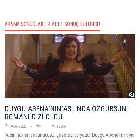
ARAMA SONUÇLARI :
4 ADET SONUÇ BULUNDU
DUYGU ASENA’NIN“ASLINDA ÖZGÜRSÜN”
ROMANI DİZİ OLDU
10-05-2022
18906
Kadın hakları savunucusu, gazeteci ve yazar Duygu Asena’nın aynı