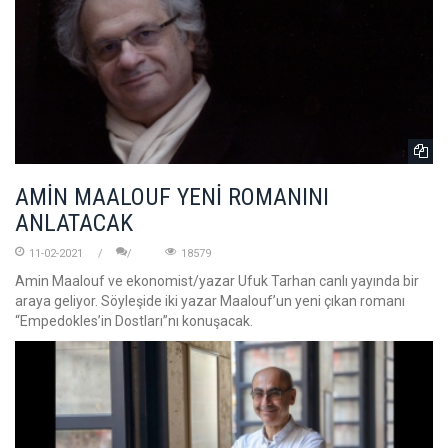
AMİN MAALOUF YENİ ROMANINI
ANLATACAK
11-02-2021
18579
Amin Maalouf ve ekonomist/yazar Ufuk Tarhan canlı yayında bir
araya geliyor. Söyleşide iki yazar Maalouf’un yeni çıkan romanı
“Empedokles’in Dostları”nı konuşacak.