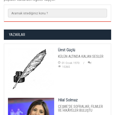
YAZARLAR
Ümit Güçlü
KÜLÜN ALTINDA KALAN SESLER
01 Ocak 1970
15365
Hilal Solmaz
ÇEŞME'DE SOFRALAR, FİLMLER
VE HİKÂYELER BULUŞTU