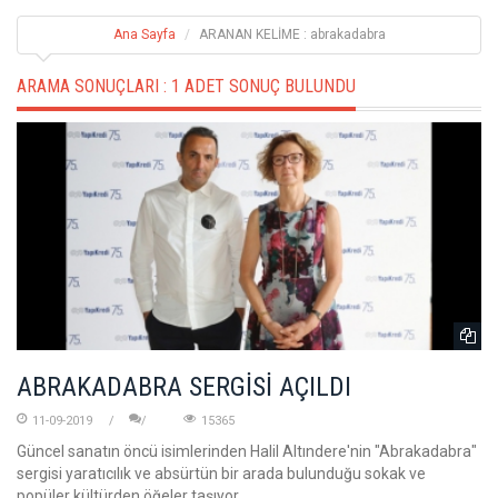
Ana Sayfa
ARANAN KELİME : abrakadabra
ARAMA SONUÇLARI :
1 ADET SONUÇ BULUNDU
ABRAKADABRA SERGİSİ AÇILDI
11-09-2019
15365
Güncel sanatın öncü isimlerinden Halil Altındere'nin "Abrakadabra"
sergisi yaratıcılık ve absürtün bir arada bulunduğu sokak ve
popüler kültürden öğeler taşıyor.