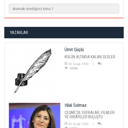
YAZARLAR
Ümit Güçlü
KÜLÜN ALTINDA KALAN SESLER
01 Ocak 1970
18386
Hilal Solmaz
ÇEŞME'DE SOFRALAR, FİLMLER
VE HİKÂYELER BULUŞTU
01 Ocak 1970