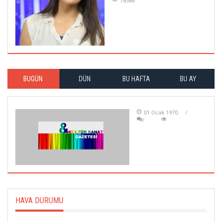
18386
BUGÜN
DÜN
BU HAFTA
BU AY
01 Ocak 1970
HAVA DURUMU