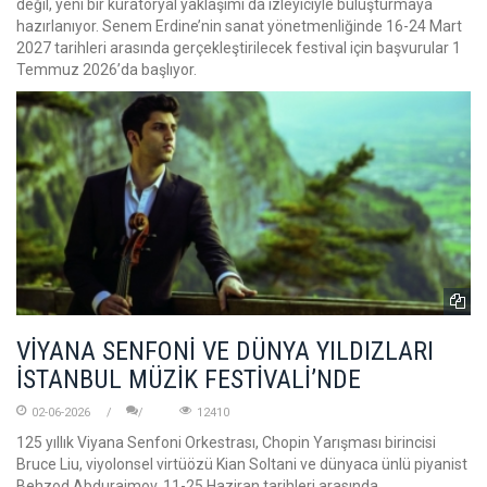
değil, yeni bir küratoryal yaklaşımı da izleyiciyle buluşturmaya
hazırlanıyor. Senem Erdine’nin sanat yönetmenliğinde 16-24 Mart
2027 tarihleri arasında gerçekleştirilecek festival için başvurular 1
Temmuz 2026’da başlıyor.
VİYANA SENFONİ VE DÜNYA YILDIZLARI
İSTANBUL MÜZİK FESTİVALİ’NDE
02-06-2026
12410
125 yıllık Viyana Senfoni Orkestrası, Chopin Yarışması birincisi
Bruce Liu, viyolonsel virtüözü Kian Soltani ve dünyaca ünlü piyanist
Behzod Abduraimov, 11-25 Haziran tarihleri arasında