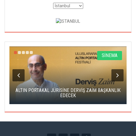
R
SİNEMA
ALTIN PORTAKAL JÜRİSİNE DERVİŞ ZAİM BAŞKANLIK
C
EDECEK