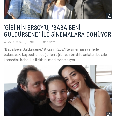
‘GİBİ’NİN ERSOY’U, "BABA BENİ
GÜLDÜRSENE" İLE SİNEMALARA DÖNÜYOR
25-10-2024
12262
"Baba Beni Güldürsene," 8 Kasım 2024'te sinemaseverlerle
buluşacak; kaybedilen değerleri eğlenceli bir dille anlatan bu aile
komedisi, baba-kız ilişkisini merkezine alıyor