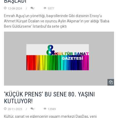
BAŞLADI
12-08-2024
9377
Emrah Aguş’un yönettiği, başrollerinde Gibi dizisinin Ersoy’u
Ahmet Kürşat Öcalan ve oyuncu Aylin Akpınar’ın yer aldığı 'Baba
Beni Güldürsene' İstanbul'da sete çıktı
‘KÜÇÜK PRENS’ BU SENE 80. YAŞINI
KUTLUYOR!
20-11-2023
13949
Kültür, sanat ve eğlencenin yaşam merkezi DasDas, yeni