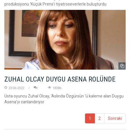
prodüksiyonu ‘Küçük Prens’i tiyatroseverlerle buluşturdu
ZUHAL OLCAY DUYGU ASENA ROLÜNDE
23-06-2022
18386
Usta oyuncu Zuhal Olcay, ‘Aslında Özgürsün ‘ü kaleme alan Duygu
Asena’yı canlandırıyor
1
2
Sonraki