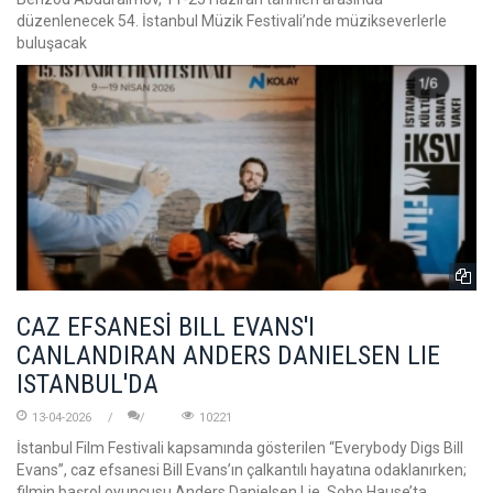
düzenlenecek 54. İstanbul Müzik Festivali’nde müzikseverlerle
buluşacak
CAZ EFSANESİ BILL EVANS'I
CANLANDIRAN ANDERS DANIELSEN LIE
ISTANBUL'DA
13-04-2026
10221
İstanbul Film Festivali kapsamında gösterilen “Everybody Digs Bill
Evans”, caz efsanesi Bill Evans’ın çalkantılı hayatına odaklanırken;
filmin başrol oyuncusu Anders Danielsen Lie, Soho Hause’ta