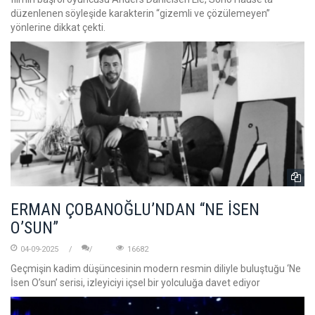
düzenlenen söyleşide karakterin “gizemli ve çözülemeyen”
yönlerine dikkat çekti.
ERMAN ÇOBANOĞLU’NDAN “NE İSEN
O’SUN”
04-09-2025
16682
Geçmişin kadim düşüncesinin modern resmin diliyle buluştuğu ‘Ne
İsen O’sun’ serisi, izleyiciyi içsel bir yolculuğa davet ediyor