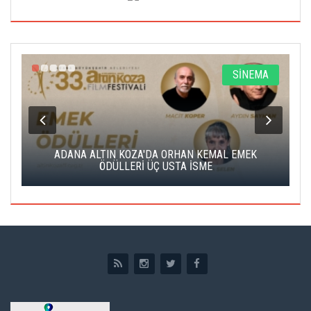
A
SİNEMA
K
ADANA ALTIN KOZA'DA ORHAN KEMAL EMEK
A
ÖDÜLLERİ ÜÇ USTA İSME