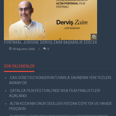
PORTAKAL JÜRİSİNE DERVİŞ ZAİM BAŞKANLIK EDECEK
05 Agustos 2026
0
SON EKLENENLER
CAS ÜCRETSİZ KONSERVATUVARLA SAHNENİN YENİ YÜZLERİ
ARANIYOR
ÇATALCA FİLM FESTİVALİ'NDE KISA FİLM FİNALİSTLERİ
AÇIKLANDI
ALTIN KOZA'NIN ONUR ÖDÜLLERİ FERZAN ÖZPETEK VE VAHİDE
PERÇİN'İN