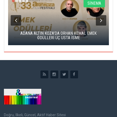
A
SİNEMA
K
ADANA ALTIN KOZA'DA ORHAN KEMAL EMEK
A
ÖDÜLLERİ ÜÇ USTA İSME
Doğru, İlkeli, Güncel, Aktif Haber Sitesi