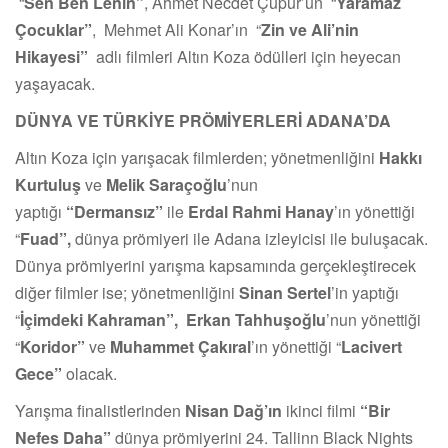
“
Sen Ben Lenin”
, Ahmet Necdet Çupur’un “
Yaramaz
Çocuklar”
, Mehmet Ali Konar’ın “
Zin ve Ali’nin
Hikayesi”
adlı filmleri Altın Koza ödülleri için heyecan
yaşayacak.
DÜNYA VE TÜRKİYE PRÖMİYERLERİ ADANA’DA
Altın Koza için yarışacak filmlerden; yönetmenliğini
Hakkı
Kurtuluş
ve
Melik Saraçoğlu
’nun
yaptığı
“Dermansız”
ile
Erdal Rahmi Hanay
’ın yönettiği
“
Fuad”,
dünya prömiyeri ile Adana izleyicisi ile buluşacak.
Dünya prömiyerini yarışma kapsamında gerçekleştirecek
diğer filmler ise; yönetmenliğini
Sinan Sertel
’in yaptığı
“
İçimdeki Kahraman”, Erkan Tahhuşoğlu
’nun yönettiği
“
Koridor”
ve
Muhammet Çakıral
’ın yönettiği “
Lacivert
Gece”
olacak.
Yarışma finalistlerinden
Nisan Dağ’ın
ikinci filmi
“Bir
Nefes Daha”
dünya prömiyerini 24. Tallinn Black Nights