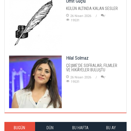
Ümit Güçlü
KÜLÜN ALTINDA KALAN SESLER
26 Nisan 2026
19531
Hilal Solmaz
ÇEŞME'DE SOFRALAR, FİLMLER
VE HİKÂYELER BULUŞTU
26 Nisan 2026
19531
BUGÜN
DÜN
BU HAFTA
BU AY