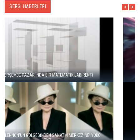
SERGİ HABERLERI
"ŞEHRİ BİZ ÖĞRENMİYORUZ, TELEFONUMUZ ÖĞRENİYOR"
BALKANLAR'DAN ALÇITEPE'YE GÖÇÜN HİKAYESİ: "KÖK HALI"