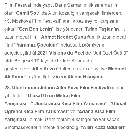
Film Festivali’nde yaptı. Barış Sarhan’ın ilk sinema filmi
olan “
Cemil Şov
” da Altın Koza için yarışacak filmlerden.
43. Moskova Film Festivali’nde ilk kez seyirci karşısına
çıkan
“Sen Ben Lenin”
ise yönetmen
Tufan Taştan’ın
ilk
uzun metraj filmi.
Ahmet Necdet Çupur
'un ilk uzun metraj
filmi
“Yaramaz Çocuklar”
belgeseli, prömiyerini
gerçekleştirdiği
2021 Visions du Reel’de
“Jüri Özel Ödülü”
aldı. Belgesel Türkiye’de ilk kez Adana’da
gösterilecek.
Altın Koza
ödüllerinin son adayı ise
Mehmet
Ali Konar
’ın yönettiği “
Zin ve Ali’nin Hikayesi.”
28. Uluslararası Adana Altın Koza Film Festivali
’nde bu
yıl filmler;
“Ulusal Uzun Metraj Film
Yarışması”
,
“Uluslararası Kısa Film Yarışması”
,
“Ulusal
Öğrenci Kısa Film Yarışması”
ve
“Adana Kısa Film
Yarışması”
olmak üzere toplam 4 kategoride yarışacak.
Sinemaseverlerin merakla beklediği
“Altın Koza Ödülleri”