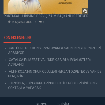
PORTAKAL JÜRİSİNE DERVİŞ ZAİM BAŞKANLIK EDECEK
05 Agustos 2026
0
SON EKLENENLER
CAS ÜCRETSİZ KONSERVATUVARLA SAHNENİN YENİ YÜZLERİ
ARANIYOR
ÇATALCA FİLM FESTİVALİ'NDE KISA FİLM FİNALİSTLERİ
AÇIKLANDI
ALTIN KOZA'NIN ONUR ÖDÜLLERİ FERZAN ÖZPETEK VE VAHİDE
PERÇİN'İN
TUZBİBER, EDİNBURGH FRİNGE'DEKİ İLK GÖSTERİSİNİ DENİZ
GÖKTAŞ'LA YAPACAK
KÜNYE
İLETİŞİM