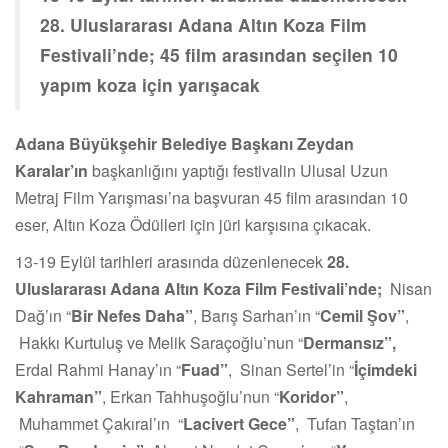
28. Uluslararası Adana Altın Koza Film
Festivali’nde; 45 film arasından seçilen 10
yapım koza için yarışacak
Adana Büyükşehir Belediye Başkanı Zeydan
Karalar’ın
başkanlığını yaptığı festivalin Ulusal Uzun
Metraj Film Yarışması’na başvuran 45 film arasından 10
eser, Altın Koza Ödülleri için jüri karşısına çıkacak.
13-19 Eylül tarihleri arasında düzenlenecek
28.
Uluslararası Adana Altın Koza Film Festivali’nde;
Nisan
Dağ’ın “
Bir Nefes Daha”
, Barış Sarhan’ın “
Cemil Şov”
,
Hakkı Kurtuluş ve Melik Saraçoğlu’nun “
Dermansız”,
Erdal Rahmi Hanay’ın “
Fuad”
, Sinan Sertel’in “
İçimdeki
Kahraman”
, Erkan Tahhuşoğlu’nun “
Koridor”
,
Muhammet Çakıral’ın “
Lacivert Gece”
, Tufan Taştan’ın