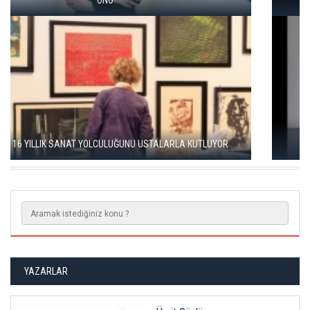
SERGİSİ AÇILDI
SEÇKİN PİRİM İLE ŞEREFİYE SARNICI'NDA "DÜN İLE BUGÜN"
SERGİSİ
YAZARLAR