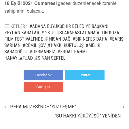
18 Eylül 2021 Cumartesi
gecesi düzenlenecek törenle
sahiplerini bulacak.
ETIKETLER :
#ADANA BÜYÜKŞEHIR BELEDIYE BAŞKANI
ZEYDAN KARALAR
# 28. ULUSLARARASI ADANA ALTIN KOZA
,
FILM FESTIVALI’NDE
# NISAN DAĞ
#BIR NEFES DAHA
#BARIŞ
,
,
,
SARHAN
#CEMIL ŞOV
#HAKKI KURTULUŞ
#MELIK
,
,
,
SARAÇOĞLU
#DERMANSIZ
#ERDAL RAHMI
,
,
HANAY
#FUAD
#SINAN SERTEL
,
,
,
Facebook
Twitter
Google+
WhatsApp
PERA MÜZESİ’NDE “YÜZLEŞME”
“SU HAKKI YÜRÜYÜŞÜ” YENİDEN