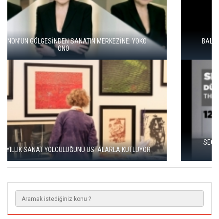
BALKANLAR'DAN ALÇITEPE'YE GÖÇÜN HİKAYESİ: "KÖK HALI"
SERGİSİ AÇILDI
SEÇKİN PİRİM İLE ŞEREFİYE SARNICI'NDA "DÜN İLE BUGÜN"
SERGİSİ