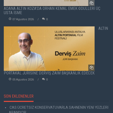
ADANA ALTIN KOZA'DA ORHAN KEMAL EMEK ÖDÜLLERİ ÜÇ
USTA İSME
07 Agustos 2026
0
ALTIN
PORTAKAL JÜRİSİNE DERVİŞ ZAİM BAŞKANLIK EDECEK
05 Agustos 2026
0
SON EKLENENLER
CAS ÜCRETSİZ KONSERVATUVARLA SAHNENİN YENİ YÜZLERİ
ARANIYOR