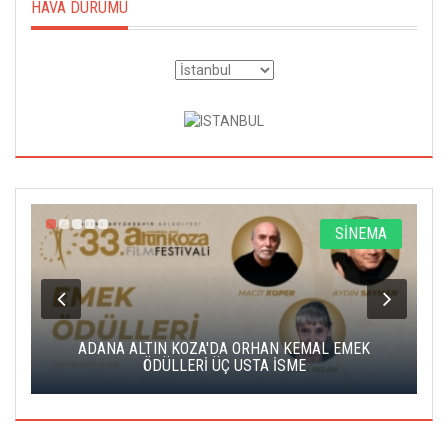
HAVA DURUMU
A
SİNEMA
K
ADANA ALTIN KOZA'DA ORHAN KEMAL EMEK
A
ÖDÜLLERİ ÜÇ USTA İSME