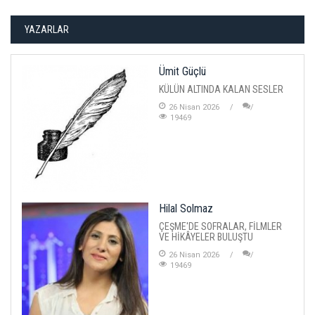
YAZARLAR
Ümit Güçlü
KÜLÜN ALTINDA KALAN SESLER
26 Nisan 2026
19469
Hilal Solmaz
ÇEŞME'DE SOFRALAR, FİLMLER
VE HİKÂYELER BULUŞTU
26 Nisan 2026
19469