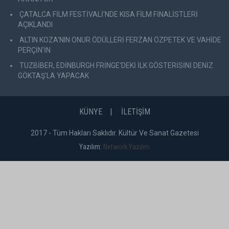
ÇATALCA FİLM FESTİVALİ'NDE KISA FİLM FİNALİSTLERİ
AÇIKLANDI
ALTIN KOZA'NIN ONUR ÖDÜLLERİ FERZAN ÖZPETEK VE VAHİDE
PERÇİN'İN
TUZBİBER, EDİNBURGH FRİNGE'DEKİ İLK GÖSTERİSİNİ DENİZ
GÖKTAŞ'LA YAPACAK
KÜNYE
İLETİŞİM
2017 - Tüm Hakları Saklıdır. Kültür Ve Sanat Gazetesi
Yazılım:
Network Yazılım