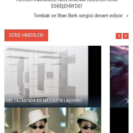
ESKİŞEHİR'DE!
Tombak ve İlhan Berk sergisi devam ediyor
SERGİ HABERLERI
"ŞEHRİ BİZ ÖĞRENMİYORUZ, TELEFONUMUZ ÖĞRENİYOR"