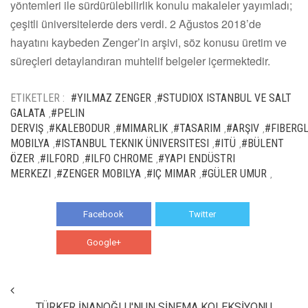
yöntemleri ile sürdürülebilirlik konulu makaleler yayımladı;
çeşitli üniversitelerde ders verdi. 2 Ağustos 2018’de
hayatını kaybeden Zenger’in arşivi, söz konusu üretim ve
süreçleri detaylandıran muhtelif belgeler içermektedir.
ETIKETLER :
#YILMAZ ZENGER
#STUDIOX ISTANBUL VE SALT
,
GALATA
#PELIN
,
DERVIŞ
#KALEBODUR
#MIMARLIK
#TASARIM
#ARŞIV
#FIBERG
,
,
,
,
,
MOBILYA
#ISTANBUL TEKNIK ÜNIVERSITESI
#ITÜ
#BÜLENT
,
,
,
ÖZER
#ILFORD
#ILFO CHROME
#YAPI ENDÜSTRI
,
,
,
MERKEZI
#ZENGER MOBILYA
#IÇ MIMAR
#GÜLER UMUR
,
,
,
,
Facebook
Twitter
Google+
WhatsApp
TÜRKER İNANOĞLU'NUN SİNEMA KOLEKSİYONU