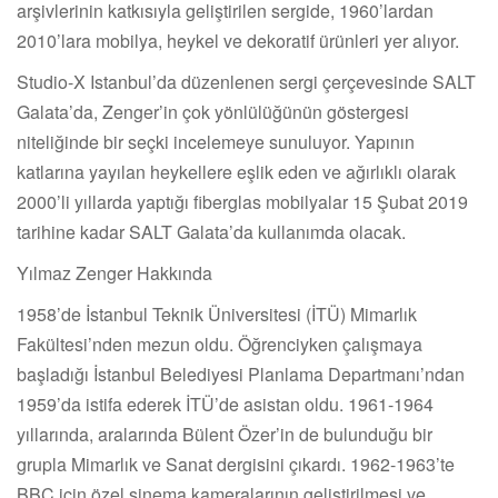
arşivlerinin katkısıyla geliştirilen sergide, 1960’lardan
2010’lara mobilya, heykel ve dekoratif ürünleri yer alıyor.
Studio-X Istanbul’da düzenlenen sergi çerçevesinde SALT
Galata’da, Zenger’in çok yönlülüğünün göstergesi
niteliğinde bir seçki incelemeye sunuluyor. Yapının
katlarına yayılan heykellere eşlik eden ve ağırlıklı olarak
2000’li yıllarda yaptığı fiberglas mobilyalar 15 Şubat 2019
tarihine kadar SALT Galata’da kullanımda olacak.
Yılmaz Zenger Hakkında
1958’de İstanbul Teknik Üniversitesi (İTÜ) Mimarlık
Fakültesi’nden mezun oldu. Öğrenciyken çalışmaya
başladığı İstanbul Belediyesi Planlama Departmanı’ndan
1959’da istifa ederek İTÜ’de asistan oldu. 1961-1964
yıllarında, aralarında Bülent Özer’in de bulunduğu bir
grupla Mimarlık ve Sanat dergisini çıkardı. 1962-1963’te
BBC için özel sinema kameralarının geliştirilmesi ve