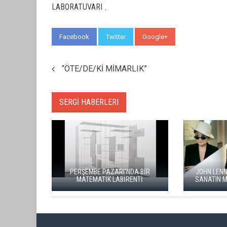
LABORATUVARI
,
Facebook
Twitter
Google+
WhatsApp
“ÖTE/DE/Kİ MİMARLIK”
SERGİ HABERLERI
PERŞEMBE PAZARI'NDA BİR
JOHN LENNON'
MATEMATİK LABİRENTİ
SANATIN MERK