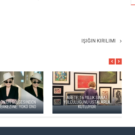
IŞIĞIN KIRILIMI
ARETE, 16 YILLIK SANAT
UN GÖLGESİNDEN
YOLCULUĞUNU USTALARLA
EZİNE: YOKO ONO
KUTLUYOR