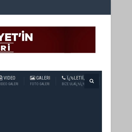
VIDEO
GALERI
Ï¿½LETIÏ¿½IM
IDEO GALERI
FOTO GALERI
BIZE ULAÏ¿½Ï¿½N