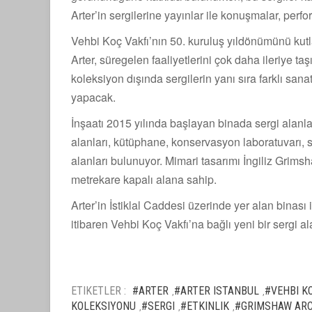
Arter’in sergilerine yayınlar ile konuşmalar, perfor
Vehbi Koç Vakfı’nın 50. kuruluş yıldönümünü kutl
Arter, süregelen faaliyetlerini çok daha ileriye
koleksiyon dışında sergilerin yanı sıra farklı sanat
yapacak.
İnşaatı 2015 yılında başlayan binada sergi alanla
alanları, kütüphane, konservasyon laboratuvarı, 
alanları bulunuyor. Mimari tasarımı İngiliz Grims
metrekare kapalı alana sahip.
Arter’in İstiklal Caddesi üzerinde yer alan binası
itibaren Vehbi Koç Vakfı’na bağlı yeni bir sergi a
ETIKETLER :
#ARTER
#ARTER ISTANBUL
#VEHBI K
,
,
KOLEKSIYONU
#SERGI
#ETKINLIK
#GRIMSHAW AR
,
,
,