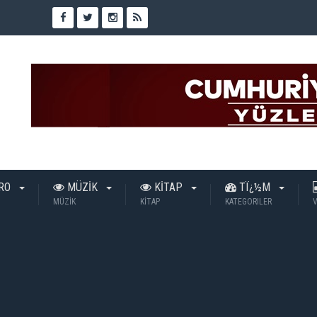
TRO
MÜZİK
KİTAP
TÏ¿½M
MÜZİK
KİTAP
KATEGORILER
V