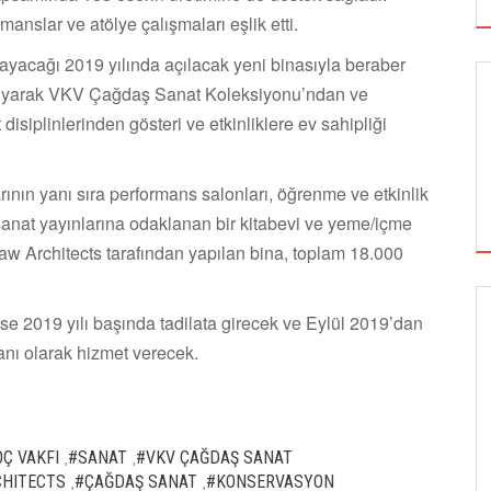
manslar ve atölye çalışmaları eşlik etti.
ayacağı 2019 yılında açılacak yeni binasıyla beraber
 taşıyarak VKV Çağdaş Sanat Koleksiyonu’ndan ve
 disiplinlerinden gösteri ve etkinliklere ev sahipliği
rının yanı sıra performans salonları, öğrenme ve etkinlik
sanat yayınlarına odaklanan bir kitabevi ve yeme/içme
haw Architects tarafından yapılan bina, toplam 18.000
 ise 2019 yılı başında tadilata girecek ve Eylül 2019’dan
SİNEMA
lanı olarak hizmet verecek.
ALTIN KOZA'NIN ONUR ÖDÜLLERİ FERZAN
ÖZPETEK VE VAHİDE PERÇİN'İN
OÇ VAKFI
#SANAT
#VKV ÇAĞDAŞ SANAT
,
,
CHITECTS
#ÇAĞDAŞ SANAT
#KONSERVASYON
,
,