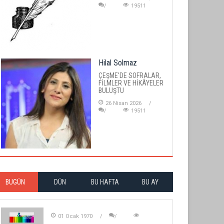
19511
Hilal Solmaz
ÇEŞME'DE SOFRALAR,
FİLMLER VE HİKÂYELER
BULUŞTU
26 Nisan 2026
19511
BUGÜN
DÜN
BU HAFTA
BU AY
01 Ocak 1970