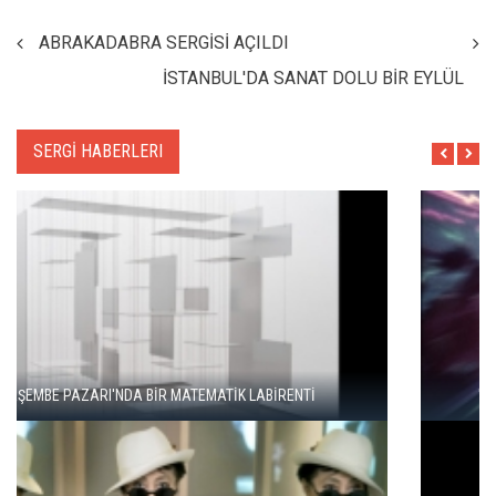
ABRAKADABRA SERGİSİ AÇILDI
İSTANBUL'DA SANAT DOLU BİR EYLÜL
SERGİ HABERLERI
"ŞEHRİ BİZ ÖĞRENMİYORUZ, TELEFONUMUZ ÖĞRENİYOR"