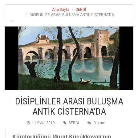
Ana Sayfa
SERGİ
DİSİPLİNLER ARASI BULUŞMA ANTİK CİSTERNA'DA
DİSİPLİNLER ARASI BULUŞMA
ANTİK CİSTERNA'DA
11 Eylul 2019
SERGİ
Yorum
Küratörlüğünü Murat Küçükkayalı’nın