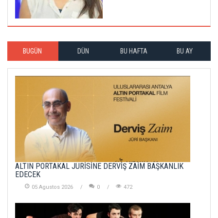
BUGÜN
DÜN
BU HAFTA
BU AY
ALTIN PORTAKAL JÜRİSİNE DERVİŞ ZAİM BAŞKANLIK
EDECEK
05 Agustos 2026
0
472