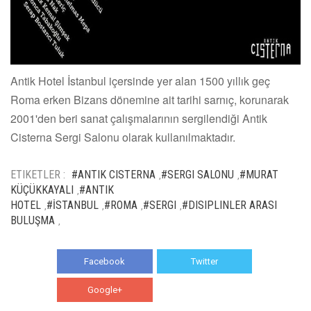
Antik Hotel İstanbul içersinde yer alan 1500 yıllık geç
Roma erken Bizans dönemine ait tarihi sarnıç, korunarak
2001'den beri sanat çalışmalarının sergilendiği Antik
Cisterna Sergi Salonu olarak kullanılmaktadır.
ETIKETLER :
#ANTIK CISTERNA
#SERGI SALONU
#MURAT
,
,
KÜÇÜKKAYALI
#ANTIK
,
HOTEL
#İSTANBUL
#ROMA
#SERGI
#DISIPLINLER ARASI
,
,
,
,
BULUŞMA
,
Facebook
Twitter
Google+
WhatsApp