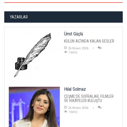
YAZARLAR
Ümit Güçlü
KÜLÜN ALTINDA KALAN SESLER
26 Nisan 2026
19410
Hilal Solmaz
ÇEŞME'DE SOFRALAR, FİLMLER
VE HİKÂYELER BULUŞTU
26 Nisan 2026
19410