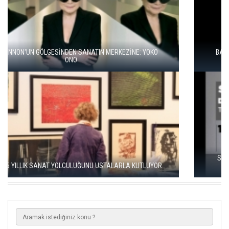
BALKANLAR'DAN ALÇITEPE'YE GÖÇÜN HİKAYESİ: "KÖK HALI"
SERGİSİ AÇILDI
SEÇKİN PİRİM İLE ŞEREFİYE SARNICI'NDA "DÜN İLE BUGÜN"
SERGİSİ