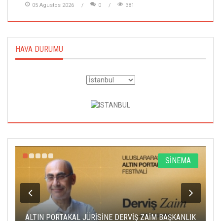
05 Agustos 2026
0
381
HAVA DURUMU
R
SİNEMA
ALTIN PORTAKAL JÜRİSİNE DERVİŞ ZAİM BAŞKANLIK
C