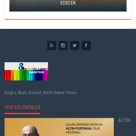
EDECEK
Doğru, İlkeli, Güncel, Aktif Haber Sitesi
SON EKLENENLER
ALTIN