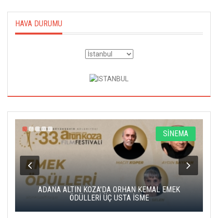
HAVA DURUMU
A
SİNEMA
K
ADANA ALTIN KOZA'DA ORHAN KEMAL EMEK
A
ÖDÜLLERİ ÜÇ USTA İSME