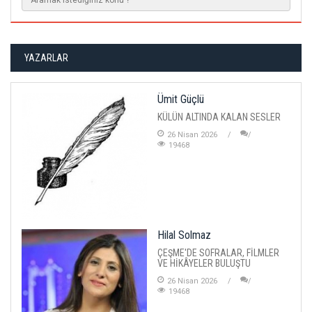
YAZARLAR
Ümit Güçlü
KÜLÜN ALTINDA KALAN SESLER
26 Nisan 2026
19468
Hilal Solmaz
ÇEŞME'DE SOFRALAR, FİLMLER
VE HİKÂYELER BULUŞTU
26 Nisan 2026
19468