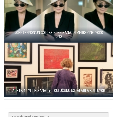
BALKANLAR'DAN ALÇITEPE'YE GÖÇÜN HİKAYESİ: "KÖK HALI"
SERGİSİ AÇILDI
SEÇKİN PİRİM İLE ŞEREFİYE SARNICI'NDA "DÜN İLE BUGÜN"
SERGİSİ