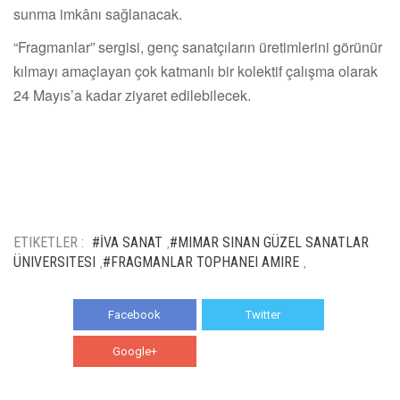
sunma imkânı sağlanacak.
“Fragmanlar” sergisi, genç sanatçıların üretimlerini görünür
kılmayı amaçlayan çok katmanlı bir kolektif çalışma olarak
24 Mayıs’a kadar ziyaret edilebilecek.
ETIKETLER :
#İVA SANAT
#MIMAR SINAN GÜZEL SANATLAR
,
ÜNIVERSITESI
#FRAGMANLAR TOPHANEI AMIRE
,
,
Facebook
Twitter
Google+
WhatsApp