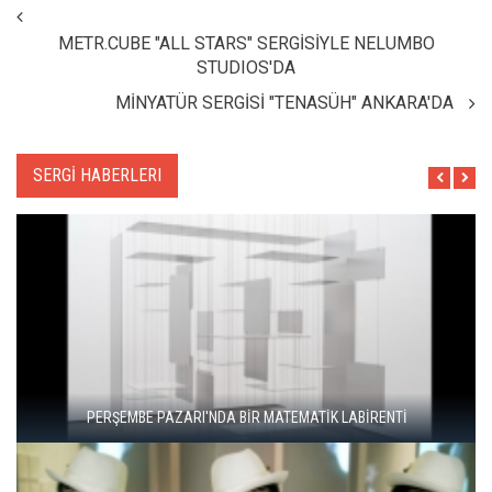
METR.CUBE "ALL STARS" SERGİSİYLE NELUMBO
STUDIOS'DA
MİNYATÜR SERGİSİ "TENASÜH" ANKARA'DA
SERGİ HABERLERI
"ŞEHRİ BİZ ÖĞRENMİYORUZ, TELEFONUMUZ ÖĞRENİYOR"