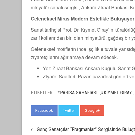
minyatür sanatı sergisi, Ankara Ziraat Bankası 
Geleneksel Miras Modern Estetikle Buluşuyor
Sanat tarihçisi Prof. Dr. Kıymet Giray’ın küratörl
zarif kollarından biri olan minyatürü, çağdaş bir y
Geleneksel motiflerin ince işçilikle tuvale yansıd
ziyaretçilerini ağırlamaya devam edecek.
Yer: Ziraat Bankası Ankara Kuğulu Sanat G
Ziyaret Saatleri: Pazar, pazartesi günleri ve
ETIKETLER :
#PARISA SAHAFIASL
#KIYMET GIRAY
,
,
Facebook
Twitter
Google+
WhatsApp
Genç Sanatçılar “Fragmanlar” Sergisinde Buluş