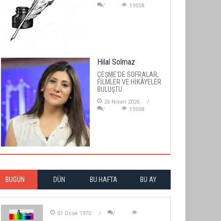
19558
Hilal Solmaz
ÇEŞME'DE SOFRALAR,
FİLMLER VE HİKÂYELER
BULUŞTU
26 Nisan 2026
19558
BUGÜN
DÜN
BU HAFTA
BU AY
01 Ocak 1970