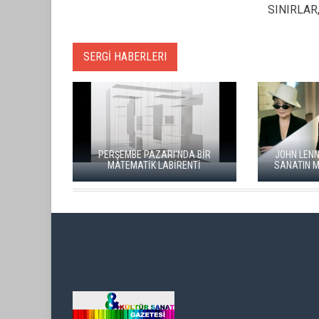
SINIRLAR
SERGİ HABERLERI
PERŞEMBE PAZARI'NDA BİR
JOHN LENNO
MATEMATİK LABİRENTİ
SANATIN MER