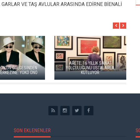
, GARLAR VE TAŞ AVLULAR ARASINDA EDİRNE BİENALİ
ARETE, 16 YILLIK SANAT
N'UN GÖLGESİNDEN
YOLCULUĞUNU USTALARLA
KEZİNE: YOKO ONO
KUTLUYOR
SON EKLENENLER
S