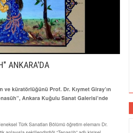
H" ANKARA'DA
an ve küratörlüğünü Prof. Dr. Kıymet Giray’ın
Tenasüh”, Ankara Kuğulu Sanat Galerisi’nde
eleneksel Türk Sanatları Bölümü öğretim elemanı Dr.
tik anlayışla şekillendirdiği “Tenasüh” adlı kişisel