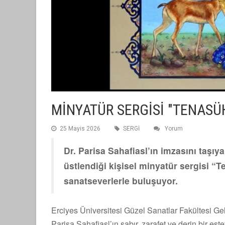
MİNYATÜR SERGİSİ "TENASÜ
25 Mayis 2026
SERGİ
Yorum
Dr. Parisa Sahafiasl’ın imzasını taşıy
üstlendiği kişisel minyatür sergisi “
sanatseverlerle buluşuyor.
Erciyes Üniversitesi Güzel Sanatlar Fakültesi G
Parisa Sahafiasl’ın sabır, zarafet ve derin bir este