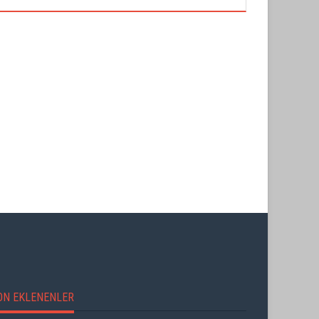
BALKANLAR'DAN ALÇITEPE'YE
"ŞEHRİ BİZ ÖĞRENMİYORUZ,
GÖÇÜN HİKAYESİ: "KÖK HALI"
TELEFONUMUZ ÖĞRENİYOR"
SERGİSİ AÇILDI
ON EKLENENLER