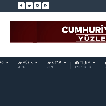
TRO
MÜZİK
KİTAP
TÏ¿½M
MÜZİK
KİTAP
KATEGORILER
V