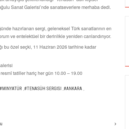
Kuğulu Sanat Galerisi’nde sanatseverlere merhaba dedi.
üğünde hazırlanan sergi, geleneksel Türk sanatlarının en
orum ve entelektüel bir derinlikle yeniden canlandırıyor.
ığı bu özel seçki, 11 Haziran 2026 tarihine kadar
alerisi
 resmî tatiller hariç her gün 10.00 – 19.00
SİNEMA
#MINYATÜR
#TENASÜH SERGISI
#ANKARA
,
,
,
ALTIN KOZA'NIN ONUR ÖDÜLLERİ FERZAN
ÖZPETEK VE VAHİDE PERÇİN'İN
tu