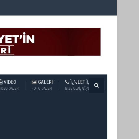
VIDEO
GALERI
Ï¿½LETIÏ¿½IM
IDEO GALERI
FOTO GALERI
BIZE ULAÏ¿½Ï¿½N