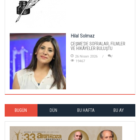
Hilal Solmaz
ÇEŞME'DE SOFRALAR, FİLMLER
VE HİKÂYELER BULUŞTU
26 Nisan 2026
19467
BUGÜN
DÜN
BU HAFTA
BU AY