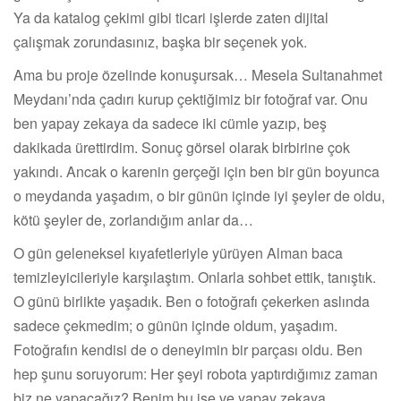
Ya da katalog çekimi gibi ticari işlerde zaten dijital
çalışmak zorundasınız, başka bir seçenek yok.
Ama bu proje özelinde konuşursak… Mesela Sultanahmet
Meydanı’nda çadırı kurup çektiğimiz bir fotoğraf var. Onu
ben yapay zekaya da sadece iki cümle yazıp, beş
dakikada ürettirdim. Sonuç görsel olarak birbirine çok
yakındı. Ancak o karenin gerçeği için ben bir gün boyunca
o meydanda yaşadım, o bir günün içinde iyi şeyler de oldu,
kötü şeyler de, zorlandığım anlar da…
O gün geleneksel kıyafetleriyle yürüyen Alman baca
temizleyicileriyle karşılaştım. Onlarla sohbet ettik, tanıştık.
O günü birlikte yaşadık. Ben o fotoğrafı çekerken aslında
sadece çekmedim; o günün içinde oldum, yaşadım.
Fotoğrafın kendisi de o deneyimin bir parçası oldu. Ben
hep şunu soruyorum: Her şeyi robota yaptırdığımız zaman
biz ne yapacağız? Benim bu işe ve yapay zekaya