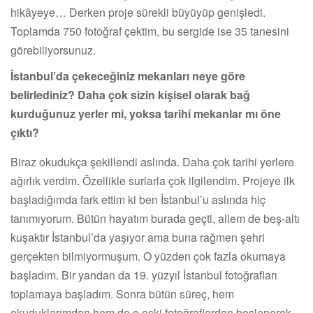
hikâyeye… Derken proje sürekli büyüyüp genişledi.
Toplamda 750 fotoğraf çektim, bu sergide ise 35 tanesini
görebiliyorsunuz.
İstanbul’da çekeceğiniz mekanları neye göre
belirlediniz? Daha çok sizin kişisel olarak bağ
kurduğunuz yerler mi, yoksa tarihi mekanlar mı öne
çıktı?
Biraz okudukça şekillendi aslında. Daha çok tarihi yerlere
ağırlık verdim. Özellikle surlarla çok ilgilendim. Projeye ilk
başladığımda fark ettim ki ben İstanbul’u aslında hiç
tanımıyorum. Bütün hayatım burada geçti, ailem de beş-altı
kuşaktır İstanbul’da yaşıyor ama buna rağmen şehri
gerçekten bilmiyormuşum. O yüzden çok fazla okumaya
başladım. Bir yandan da 19. yüzyıl İstanbul fotoğrafları
toplamaya başladım. Sonra bütün süreç, hem
okuduklarımdan hem de o eski fotoğraflardan beslenerek