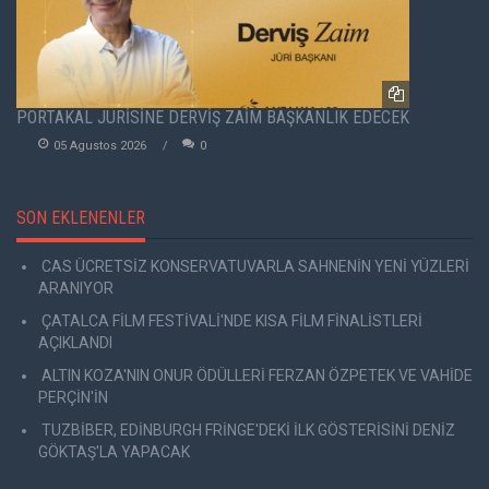
PORTAKAL JÜRİSİNE DERVİŞ ZAİM BAŞKANLIK EDECEK
05 Agustos 2026
0
SON EKLENENLER
CAS ÜCRETSİZ KONSERVATUVARLA SAHNENİN YENİ YÜZLERİ
ARANIYOR
ÇATALCA FİLM FESTİVALİ'NDE KISA FİLM FİNALİSTLERİ
AÇIKLANDI
ALTIN KOZA'NIN ONUR ÖDÜLLERİ FERZAN ÖZPETEK VE VAHİDE
PERÇİN'İN
TUZBİBER, EDİNBURGH FRİNGE'DEKİ İLK GÖSTERİSİNİ DENİZ
GÖKTAŞ'LA YAPACAK