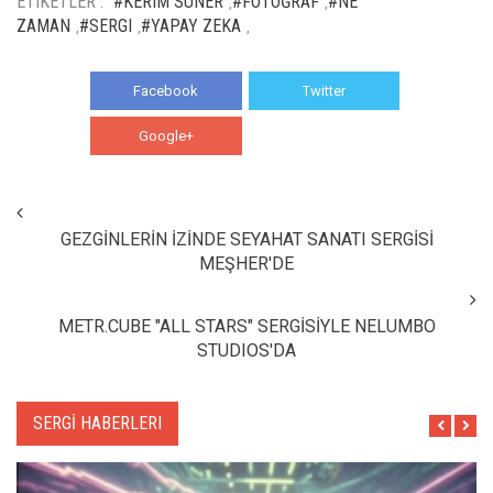
ETIKETLER :
#KERIM SUNER
#FOTOĞRAF
#NE
,
,
ZAMAN
#SERGI
#YAPAY ZEKA
,
,
,
Facebook
Twitter
Google+
WhatsApp
GEZGİNLERİN İZİNDE SEYAHAT SANATI SERGİSİ
MEŞHER'DE
METR.CUBE "ALL STARS" SERGİSİYLE NELUMBO
STUDIOS'DA
SERGİ HABERLERI