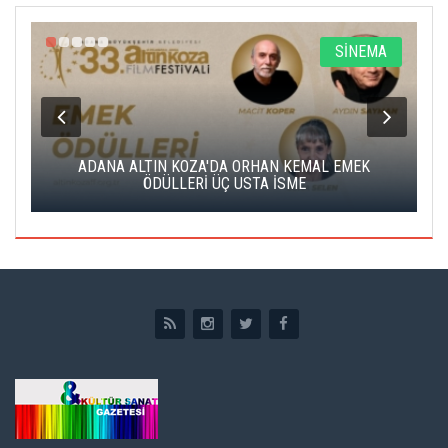
SİNEMA
HAN KEMAL EMEK
ALTIN PORTAKAL JÜRİSİNE DERVİŞ ZAİ
TA İSME
EDECEK