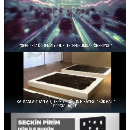
"ŞEHRİ BİZ ÖĞRENMİYORUZ, TELEFONUMUZ ÖĞRENİYOR"
BALKANLAR'DAN ALÇITEPE'YE GÖÇÜN HİKAYESİ: "KÖK HALI"
SERGİSİ AÇILDI