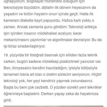
uğraşıyorum. Bilgisayar mühendisi olduğum için
teknolojiyle büyüdüm, dijitalin ilk dönem heyecanını da
yaşadım ve bütün hayatım onun içinde geçti. Hatta ilk
kameram disketle kayıt yapıyordu. Hafıza kartı yoktu o
zaman. Ancak zamanla şunu gördüm: Teknoloji arttıkça
işin içinden insanın müdahalesi azalıyor, karar
mekanizmasını yazılımlar ve algoritmalar devralıyor. Bu da
işi biraz sıradanlaştırıyor.
19. yüzyılda bir fotoğrafı basmak için elliden fazla teknik
varken, bugün sadece mürekkep püskürtmeli yazıcılar var.
Ben, kimyasalını kendim hazırladığım, iyisiyle kötüsüyle
tamamen bana ait olan o üretim sürecini seviyorum. Hiçbir
teknoloji yok, her şeyi kendiniz yapmak zorundasınız.
Başta bu beni çok cezbetti. O yüzden sürekli yeni teknikler
öğrenmeye başladım. Derken yapay zeka da hayatımıza
girdi.