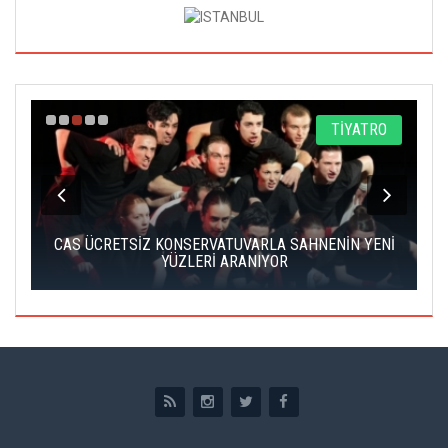
A
TİYATRO
IK
CAS ÜCRETSİZ KONSERVATUVARLA SAHNENİN YENİ
YÜZLERİ ARANIYOR