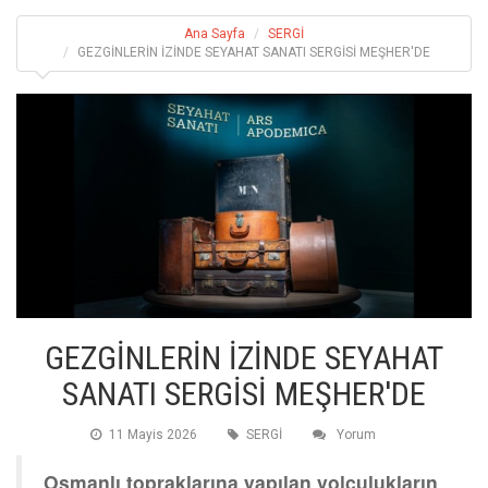
Ana Sayfa
SERGİ
GEZGİNLERİN İZİNDE SEYAHAT SANATI SERGİSİ MEŞHER'DE
GEZGİNLERİN İZİNDE SEYAHAT
SANATI SERGİSİ MEŞHER'DE
11 Mayis 2026
SERGİ
Yorum
Osmanlı topraklarına yapılan yolculukların