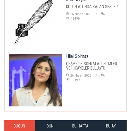
KÜLÜN ALTINDA KALAN SESLER
26 Nisan 2026
19499
Hilal Solmaz
ÇEŞME'DE SOFRALAR, FİLMLER
VE HİKÂYELER BULUŞTU
26 Nisan 2026
19499
BUGÜN
DÜN
BU HAFTA
BU AY