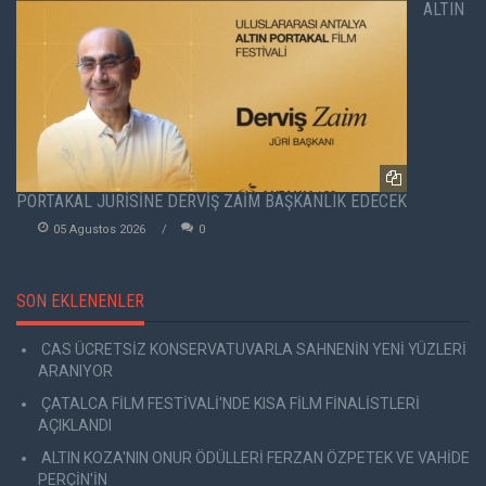
ALTIN
PORTAKAL JÜRİSİNE DERVİŞ ZAİM BAŞKANLIK EDECEK
05 Agustos 2026
0
SON EKLENENLER
CAS ÜCRETSİZ KONSERVATUVARLA SAHNENİN YENİ YÜZLERİ
ARANIYOR
ÇATALCA FİLM FESTİVALİ'NDE KISA FİLM FİNALİSTLERİ
AÇIKLANDI
ALTIN KOZA'NIN ONUR ÖDÜLLERİ FERZAN ÖZPETEK VE VAHİDE
PERÇİN'İN