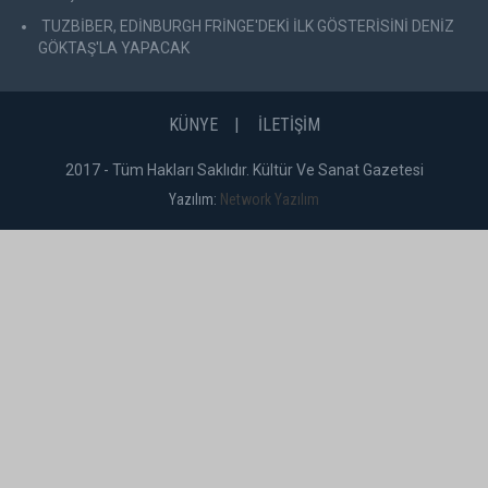
TUZBİBER, EDİNBURGH FRİNGE'DEKİ İLK GÖSTERİSİNİ DENİZ
GÖKTAŞ'LA YAPACAK
KÜNYE
İLETİŞİM
2017 - Tüm Hakları Saklıdır. Kültür Ve Sanat Gazetesi
Yazılım:
Network Yazılım