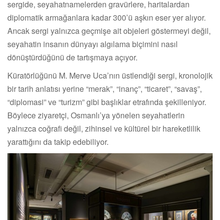
sergide, seyahatnamelerden gravürlere, haritalardan
diplomatik armağanlara kadar 300’ü aşkın eser yer alıyor.
Ancak sergi yalnızca geçmişe ait objeleri göstermeyi değil,
seyahatin insanın dünyayı algılama biçimini nasıl
dönüştürdüğünü de tartışmaya açıyor.
Küratörlüğünü M. Merve Uca’nın üstlendiği sergi, kronolojik
bir tarih anlatısı yerine “merak”, “inanç”, “ticaret”, “savaş”,
“diplomasi” ve “turizm” gibi başlıklar etrafında şekilleniyor.
Böylece ziyaretçi, Osmanlı’ya yönelen seyahatlerin
yalnızca coğrafi değil, zihinsel ve kültürel bir hareketlilik
yarattığını da takip edebiliyor.