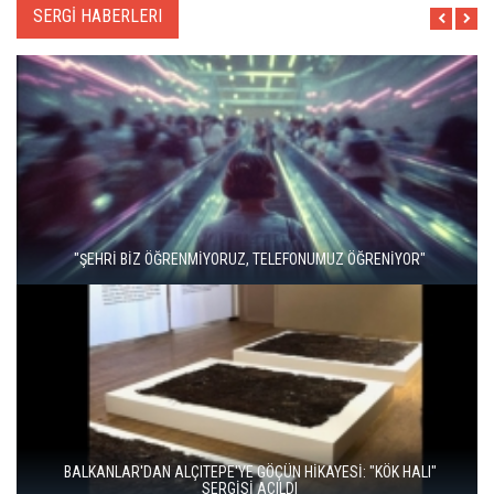
SERGİ HABERLERI
"ŞEHRİ BİZ ÖĞRENMİYORUZ, TELEFONUMUZ ÖĞRENİYOR"
BALKANLAR'DAN ALÇITEPE'YE GÖÇÜN HİKAYESİ: "KÖK HALI"
SERGİSİ AÇILDI