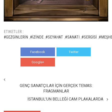
ETIKETLER :
#GEZGİNLERİN
#İZİNDE
#SEYAHAT
#SANATI
#SERGİSİ
#MEŞHE
,
,
,
,
,
Facebook
Twitter
Google+
WhatsApp
GENÇ SANATÇILAR İÇİN GERÇEK TEMAS:
FRAGMANLAR
İSTANBUL'UN BELLEĞİ CAM PLAKALARDA