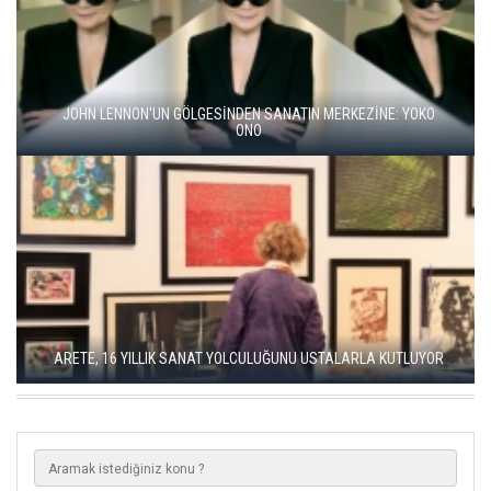
BALKANLAR'DAN ALÇITEPE'YE GÖÇÜN HİKAYESİ: "KÖK HALI"
SERGİSİ AÇILDI
SEÇKİN PİRİM İLE ŞEREFİYE SARNICI'NDA "DÜN İLE BUGÜN"
SERGİSİ