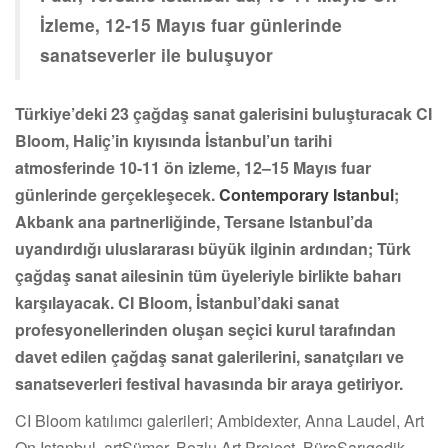
İzleme, 12-15 Mayıs fuar günlerinde
sanatseverler ile buluşuyor
Türkiye
’
deki 23 çağdaş sanat galerisini buluşturacak CI
Bloom, Haliç’in kıyısında İstanbul
’
un tarihi
atmosferinde 10-11 ön izleme, 12–15 Mayıs fuar
günlerinde gerçekleşecek.
Contemporary Istanbul
;
Akbank ana partnerliğinde, Tersane Istanbul
’
da
uyandırdığı uluslararası büyük ilginin ardından; Türk
çağdaş sanat ailesinin tüm üyeleriyle birlikte baharı
karşılayacak. CI Bloom, İstanbul
’
daki sanat
profesyonellerinden oluşan seçici kurul tarafından
davet edilen çağdaş sanat galerilerini, sanatçıları ve
sanatseverleri festival havasında bir araya getiriyor.
CI Bloom katılımcı galerileri; Ambidexter, Anna Laudel, Art
On Istanbul, artSümer, Bozlu Art Project, BüroSarıgedik,