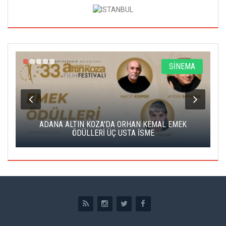
A
SİNEMA
K
ADANA ALTIN KOZA'DA ORHAN KEMAL EMEK
A
ÖDÜLLERİ ÜÇ USTA İSME