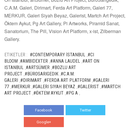
C.A.M. Galeri, Dirimart, Ferda Art Platform, Galeri 77,
MERKUR, Galeri Siyah Beyaz, Galerist, Martch Art Project,
Öktem Aykut, Pg Art Gallery, Pi Artworks, Piramid Sanat,
Sanatorium, The Pill, Vision Art Platform, x-ist, Zilberman
Gallery.
ETIKETLER :
#CONTEMPORARY İSTANBUL
#CI
,
BLOOM
#AMBIDEXTER
#ANNA LAUDEL
#ART ON
,
,
,
ISTANBUL
#ARTSÜMER
#BOZLU ART
,
,
PROJECT
#BÜROSARIGEDIK
#C.A.M.
,
,
GALERI
#DIRIMART
#FERDA ART PLATFORM
#GALERI
,
,
,
77
#MERKUR
#GALERI SIYAH BEYAZ
#GALERIST
#MARTCH
,
,
,
,
ART PROJECT
#ÖKTEM AYKUT
#PG A
,
,
,
Facebook
Twitter
Google+
WhatsApp