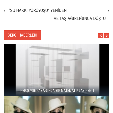
“SU HAKKI YÜRÜYÜŞÜ” YENİDEN
VE TAŞ AĞIRLIĞINCA DÜŞTÜ
SERGİ HABERLERI
"ŞEHRİ BİZ ÖĞRENMİYORUZ, TELEFONUMUZ ÖĞRENİYOR"