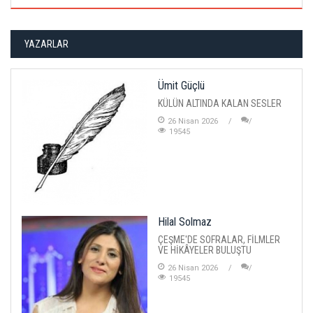
YAZARLAR
Ümit Güçlü
KÜLÜN ALTINDA KALAN SESLER
26 Nisan 2026
19545
Hilal Solmaz
ÇEŞME'DE SOFRALAR, FİLMLER
VE HİKÂYELER BULUŞTU
26 Nisan 2026
19545