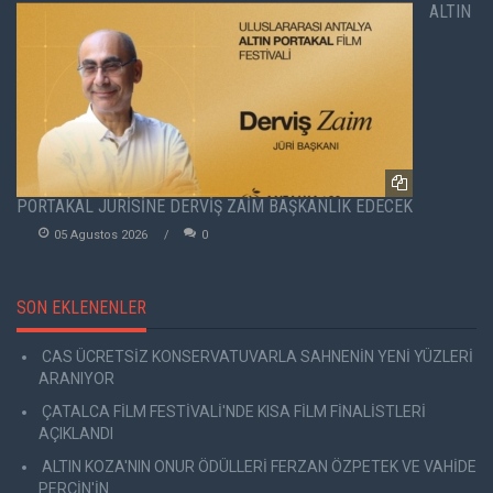
ALTIN
PORTAKAL JÜRİSİNE DERVİŞ ZAİM BAŞKANLIK EDECEK
05 Agustos 2026
0
SON EKLENENLER
CAS ÜCRETSİZ KONSERVATUVARLA SAHNENİN YENİ YÜZLERİ
ARANIYOR
ÇATALCA FİLM FESTİVALİ'NDE KISA FİLM FİNALİSTLERİ
AÇIKLANDI
ALTIN KOZA'NIN ONUR ÖDÜLLERİ FERZAN ÖZPETEK VE VAHİDE
PERÇİN'İN