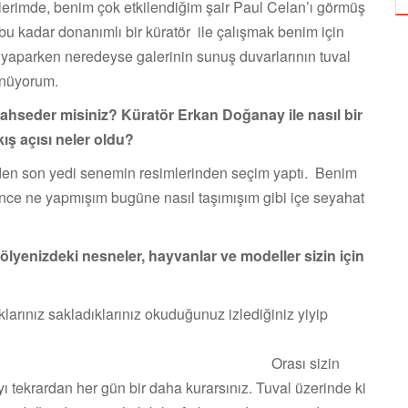
erimde, benim çok etkilendiğim şair Paul Celan’ı görmüş
 bu kadar donanımlı bir küratör ile çalışmak benim için
i yaparken neredeyse galerinin sunuş duvarlarının tuval
şünüyorum.
ahseder misiniz? Küratör Erkan Doğanay ile nasıl bir
kış açısı neler oldu?
den son yedi senemin resimlerinden seçim yaptı. Benim
nce ne yapmışım bugüne nasıl taşımışım gibi içe seyahat
tölyenizdeki nesneler, hayvanlar ve modeller sizin için
klarınız sakladıklarınız okuduğunuz izlediğiniz yiyip
 sizin
yı tekrardan her gün bir daha kurarsınız. Tuval üzerinde ki