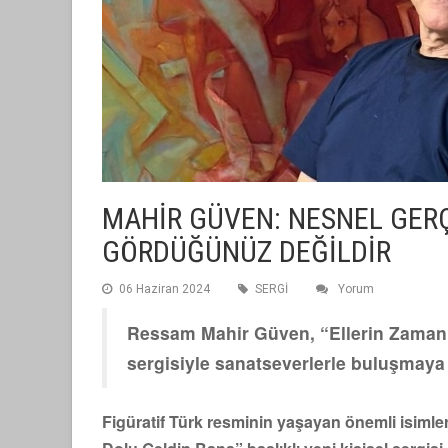
MAHİR GÜVEN: NESNEL GER
GÖRDÜĞÜNÜZ DEĞİLDİR
06 Haziran 2024
SERGİ
Yorum
Ressam Mahir Güven, “Ellerin Zamanla
sergisiyle sanatseverlerle buluşmay
Figüratif Türk resminin yaşayan önemli isimler