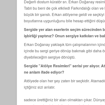
Değerli dostum küratör sn. Erkan Doğanay resiml
Tabii bu beni de çok etkiledi Farkındalığı olan ve
büyük bir şanstı. Erkan atölyeme geldi ve seçkiy
boyutlarına uygunluğunu bile hesap ettiğini dü
Sergide yer alan eserlerin seçim sürecinden b
işbirliği yaptınız? Onun sergiye katkıları ve ba
Erkan Doğanay yaklaşık tüm çalışmalarımın için
içinde bu sergi geriye dönüp bakmak gibi daha ö
diyebileceğim sergiye dönüştü.
Sergide "Atölye Resimleri" serisi yer alıyor. A
ne anlam ifade ediyor?
Atölyede olan her şey zaten bir seçkidir. Atamadı
içtiğiniz sizi anlatır.
Orası
sadece ürettiğiniz bir alan olmaktan çıkar. Dünya