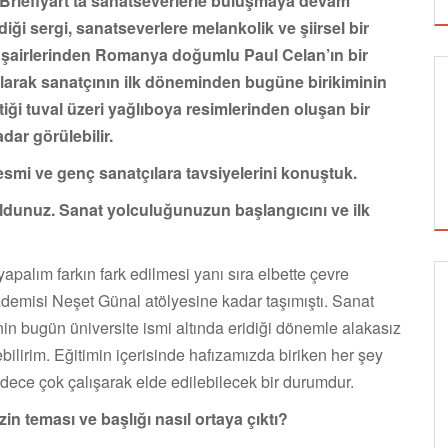
i Brieflyart’ta sanatseverlerle buluşmaya devam
i sergi, sanatseverlere melankolik ve şiirsel bir
li şairlerinden Romanya doğumlu Paul Celan’ın bir
r olarak sanatçının ilk döneminden bugüne birikiminin
tiği tuval üzeri yağlıboya resimlerinden oluşan bir
dar görülebilir.
resmi ve genç sanatçılara tavsiyelerini konuştuk.
 oldunuz. Sanat yolculuğunuzun başlangıcını ve ilk
palım farkın fark edilmesi yanı sıra elbette çevre
ademisi Neşet Günal atölyesine kadar taşımıştı. Sanat
GÖRSEL SANATLAR
sinin bugün üniversite ismi altında eridiği dönemle alakasız
bilirim. Eğitimin içerisinde hafızamızda biriken her şey
sadece çok çalışarak elde edilebilecek bir durumdur.
TUZBİBER, EDİNBURGH FRİNGE'DEKİ İLK
GÖSTERİSİNİ DENİZ GÖKTAŞ'LA YAPACAK
in teması ve başlığı nasıl ortaya çıktı?