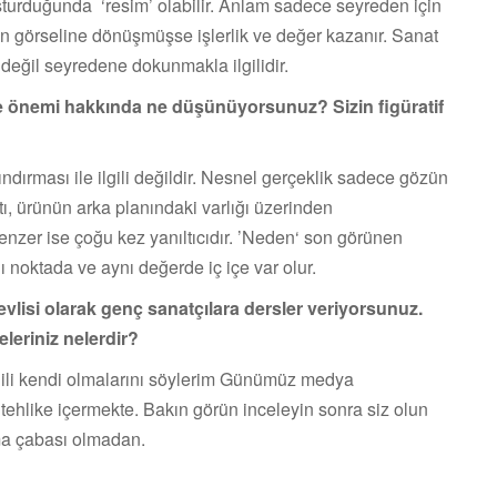
luşturduğunda ‘resim’ olabilir. Anlam sadece seyreden için
ın görseline dönüşmüşse işlerlik ve değer kazanır. Sanat
değil seyredene dokunmakla ilgilidir.
 ve önemi hakkında ne düşünüyorsunuz? Sizin figüratif
ndırması ile ilgili değildir. Nesnel gerçeklik sadece gözün
, ürünün arka planındaki varlığı üzerinden
enzer ise çoğu kez yanıltıcıdır. ’Neden‘ son görünen
 noktada ve aynı değerde iç içe var olur.
evlisi olarak genç sanatçılara dersler veriyorsunuz.
leriniz nelerdir?
ilgili kendi olmalarını söylerim Günümüz medya
ehlike içermekte. Bakın görün inceleyin sonra siz olun
a çabası olmadan.