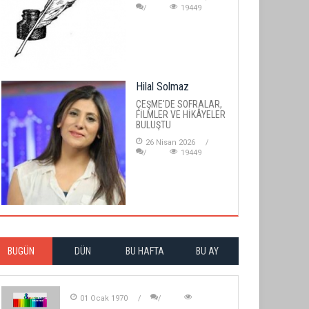
19449
Hilal Solmaz
ÇEŞME'DE SOFRALAR,
FİLMLER VE HİKÂYELER
BULUŞTU
26 Nisan 2026
19449
BUGÜN
DÜN
BU HAFTA
BU AY
01 Ocak 1970