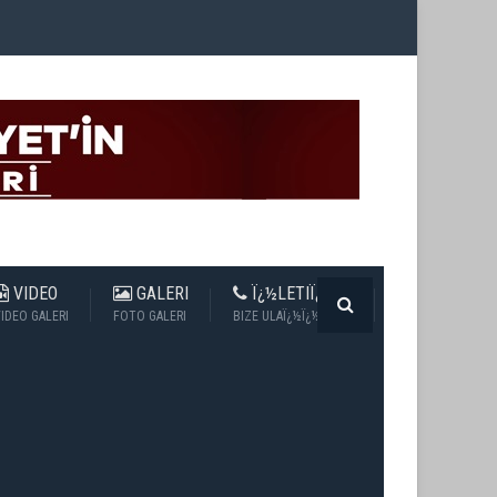
VIDEO
GALERI
Ï¿½LETIÏ¿½IM
IDEO GALERI
FOTO GALERI
BIZE ULAÏ¿½Ï¿½N