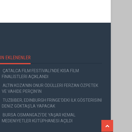
ON EKLENENLER
ÇATALCA FİLM FESTİVALİ'NDE KISA FİLM
FİNALİSTLERİ AÇIKLANDI
ALTIN KOZA'NIN ONUR ÖDÜLLERİ FERZAN ÖZPETEK
VE VAHİDE PERÇİN'İN
TUZBİBER, EDİNBURGH FRİNGE'DEKİ İLK GÖSTERİSİNİ
DENİZ GÖKTAŞ'LA YAPACAK
BURSA OSMANGAZİ'DE YAŞAR KEMAL
MEDENİYETLER KÜTÜPHANESİ AÇILDI