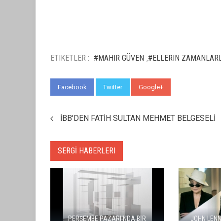
ETIKETLER :
#MAHIR GÜVEN
#ELLERIN ZAMANLARL
,
Facebook
Twitter
Google+
WhatsApp
İBB'DEN FATİH SULTAN MEHMET BELGESELİ
SERGİ HABERLERI
BALKANLA
"ŞEHRİ BİZ ÖĞRENMİYORUZ,
GÖÇÜN Hİ