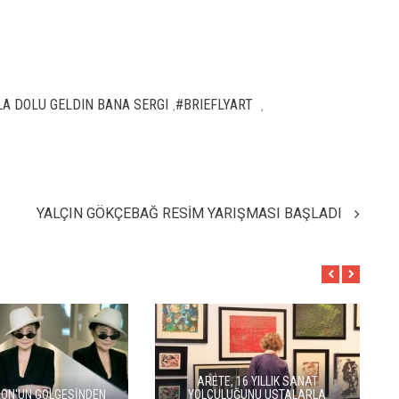
A DOLU GELDIN BANA SERGI
#BRIEFLYART
,
,
YALÇIN GÖKÇEBAĞ RESİM YARIŞMASI BAŞLADI
R'DAN ALÇITEPE'YE
SEÇKİN PİRİM İLE ŞEREFİYE
KAYESİ: "KÖK HALI"
SARNICI'NDA "DÜN İLE BUGÜN"