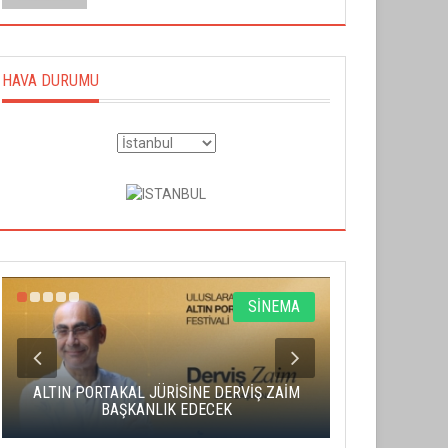
HAVA DURUMU
SİNEMA
ALTIN PORTAKAL JÜRİSİNE DERVİŞ ZAİM
CAS ÜCRE
BAŞKANLIK EDECEK
SAHNENİN 