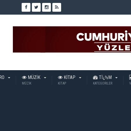
TRO
MÜZİK
KİTAP
TÏ¿½M
MÜZİK
KİTAP
KATEGORILER
V