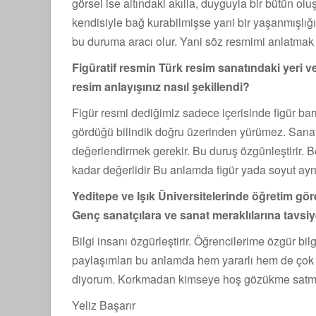
görsel ise altındaki akılla, duyguyla bir bütün o
kendisiyle bağ kurabilmişse yani bir yaşanmışlığ
bu duruma aracı olur. Yani söz resmimi anlatmak 
Figüratif resmin Türk resim sanatındaki yeri
resim anlayışınız nasıl şekillendi?
Figür resmi dediğimiz sadece içerisinde figür barı
gördüğü bilindik doğru üzerinden yürümez. Sanatı
değerlendirmek gerekir. Bu duruş özgünleştirir. B
kadar değerlidir Bu anlamda figür yada soyut aynı
Yeditepe ve Işık Üniversitelerinde öğretim gör
Genç sanatçılara ve sanat meraklılarına tavsiye
Bilgi insanı özgürleştirir. Öğrencilerime özgür b
paylaşımları bu anlamda hem yararlı hem de çok t
diyorum. Korkmadan kimseye hoş gözükme satm
Yeliz Başarır