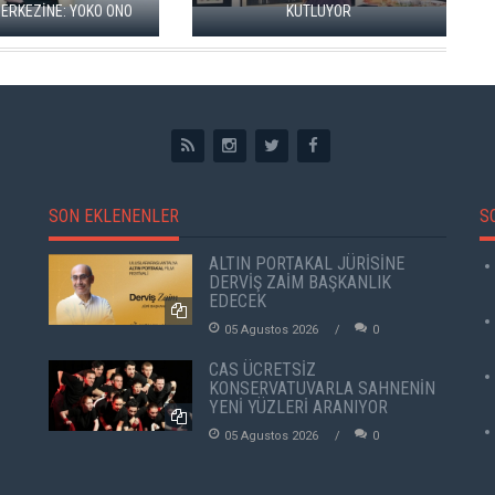
RGİSİ AÇILDI
SERGİSİ
SON EKLENENLER
S
ALTIN PORTAKAL JÜRİSİNE
DERVİŞ ZAİM BAŞKANLIK
EDECEK
05 Agustos 2026
0
CAS ÜCRETSİZ
KONSERVATUVARLA SAHNENİN
YENİ YÜZLERİ ARANIYOR
05 Agustos 2026
0