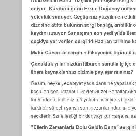
Dolu Geldin Bana” başlıklı yeni kişisel sergis
ediyor. Küratörlüğünü Erkan Doğanay üstlendiğ
yolculuk sunuyor.
Geçtiğimiz yüzyılın en etki
dizesine atıfta bulunan sergi başlığı, anafiki
kaydını tutuyor.
Sanatçının son yedi yılda üret
seçkiye yer verilen sergi 14 Haziran tarihine ka
Mahir Güven ile serginin hikayesini, figüratif 
Çocukluk yıllarınızdan itibaren sanatla iç içe
ilham kaynaklarınızı bizimle paylaşır mısınız?
Resim, heykel, edebiyat yada dans ne yaparsak ya
koşulları beni İstanbul Devlet Güzel Sanatlar Ak
tarihinden bildiğimiz atölyelerin usta çırak ilişki
farklı bir sürecin şanslı son mezunlarındanım diye
seçkilerin öznelleştiği bir dünyayı kurma şansı 
"Ellerin Zamanlarla Dolu Geldin Bana" serginiz