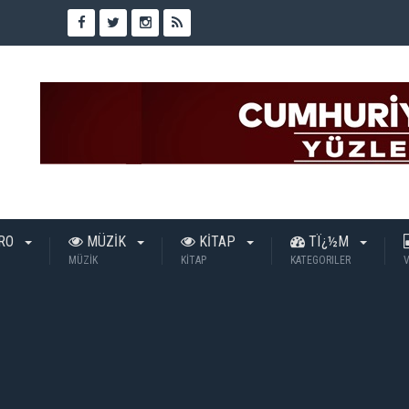
TRO
MÜZİK
KİTAP
TÏ¿½M
MÜZİK
KİTAP
KATEGORILER
V