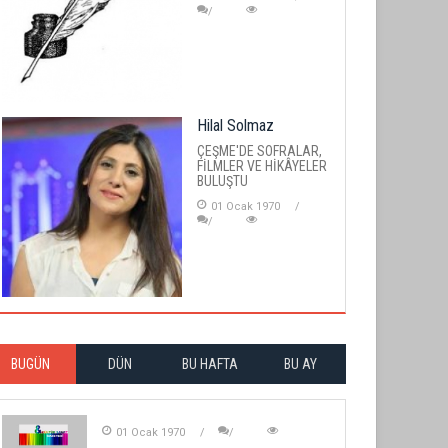
Hilal Solmaz
ÇEŞME'DE SOFRALAR,
FİLMLER VE HİKÂYELER
BULUŞTU
01 Ocak 1970
BUGÜN
DÜN
BU HAFTA
BU AY
01 Ocak 1970