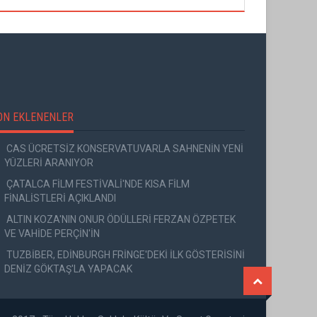
ON EKLENENLER
CAS ÜCRETSİZ KONSERVATUVARLA SAHNENİN YENİ
YÜZLERİ ARANIYOR
ÇATALCA FİLM FESTİVALİ'NDE KISA FİLM
FİNALİSTLERİ AÇIKLANDI
ALTIN KOZA'NIN ONUR ÖDÜLLERİ FERZAN ÖZPETEK
VE VAHİDE PERÇİN'İN
TUZBİBER, EDİNBURGH FRİNGE'DEKİ İLK GÖSTERİSİNİ
DENİZ GÖKTAŞ'LA YAPACAK