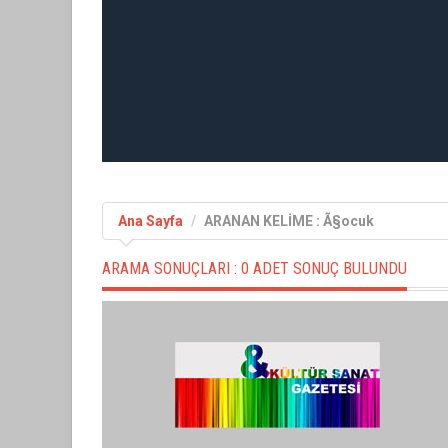
Ana Sayfa
ARANAN KELİME : Ã§ocuk
ARAMA SONUÇLARI :
0 ADET SONUÇ BULUNDU