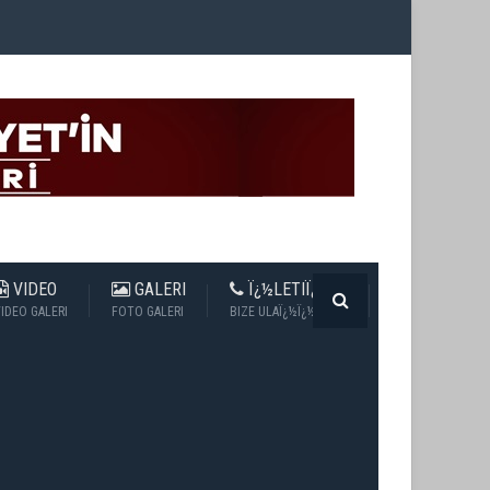
VIDEO
GALERI
Ï¿½LETIÏ¿½IM
IDEO GALERI
FOTO GALERI
BIZE ULAÏ¿½Ï¿½N