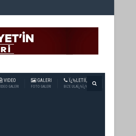
VIDEO
GALERI
Ï¿½LETIÏ¿½IM
IDEO GALERI
FOTO GALERI
BIZE ULAÏ¿½Ï¿½N