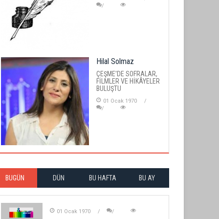
Hilal Solmaz
ÇEŞME'DE SOFRALAR,
FİLMLER VE HİKÂYELER
BULUŞTU
01 Ocak 1970
BUGÜN
DÜN
BU HAFTA
BU AY
01 Ocak 1970