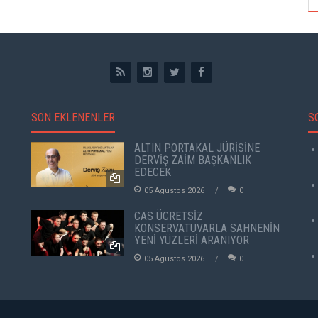
SON EKLENENLER
S
ALTIN PORTAKAL JÜRİSİNE
DERVİŞ ZAİM BAŞKANLIK
EDECEK
05 Agustos 2026
0
CAS ÜCRETSİZ
KONSERVATUVARLA SAHNENİN
YENİ YÜZLERİ ARANIYOR
05 Agustos 2026
0