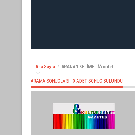
Ana Sayfa
ARANAN KELİME : ÅŸiddet
ARAMA SONUÇLARI :
0 ADET SONUÇ BULUNDU