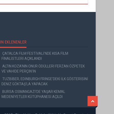
ON EKLENENLER
ÇATALCA FİLM FESTİVALİ'NDE KISA FİLM
FİNALİSTLERİ AÇIKLANDI
ALTIN KOZA'NIN ONUR ÖDÜLLERİ FERZAN ÖZPETEK
VE VAHİDE PERÇİN'İN
TUZBİBER, EDİNBURGH FRİNGE'DEKİ İLK GÖSTERİSİNİ
DENİZ GÖKTAŞ'LA YAPACAK
BURSA OSMANGAZİ'DE YAŞAR KEMAL
MEDENİYETLER KÜTÜPHANESİ AÇILDI