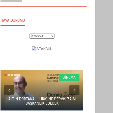
HAVA DURUMU
SİNEMA
ALTIN PORTAKAL JÜRİSİNE DERVİŞ ZAİM
CAS ÜCRE
BAŞKANLIK EDECEK
SAHNENİN 