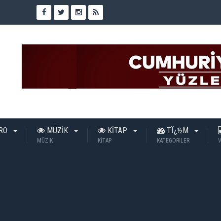
TRO
MÜZİK
KİTAP
TÏ¿½M
MÜZİK
KİTAP
KATEGORILER
V